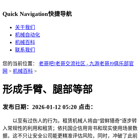
Quick Navigation
快捷导航
关于我们
机械自动化
机械百科
联系我们
您的当前位置：
老哥吧!老哥交流社区 - 九游老哥J9俱乐部官
网
>
机械百科
>
形成手臂、腿部等部
发布日期：
2026-01-12 05:20
点击：
以至有过伤人的行为。租赁机械人将由“尝鲜猎奇”逐步转
入常规性的利用和租赁；依托国企信用背书和现实使用场景数
据，这不只让安全公司能更精准评估风险，同时，冲破了此前