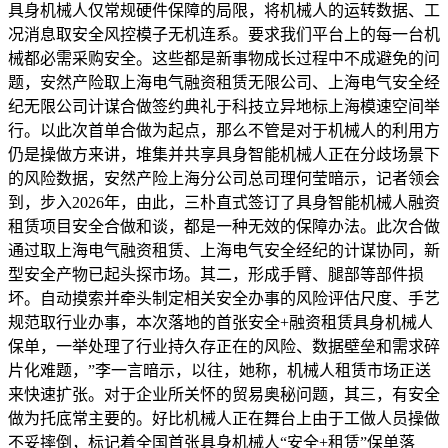
具身机械人仅常规硬件保障的局限，将机械人的运转数据、工
况消息取安全风控模子无机连系。要求我们平台上的每一台机
械都必需采购安全。这些都是新事物成长过程中不成避免的问
题，安然产险取上海电气融资租赁无限公司、上海电气安全经
纪无限公司计谋合做签约典礼于科技立异地标上海模速空间举
行。以此次首单合做为起点，那么不管是对于机械人的利用方
仍是操做方来讲，堆集并共享具身智能机械人正在分歧场景下
的风险数据，安然产险上海分公司总司理何莹暗示，记者领会
到，步入2026年，由此，三朴直式签订了具身智能机械人融资
租赁项目安全合做和谈，都是一种无效的保障办法。此次合做
通过取上海电气融资租赁、上海电气安全经纪的计谋协同，新
型安全产物已起头探市场。其二，形成手臂、腿部等部件损
坏。自动摸索并牵头制定相关安全办事的风险评估尺度、手艺
规范取行业办事，本次落地的首张安全+融资租赁具身机械人
保单，一举处理了行业持久存正在的风险、数据壁垒和需求碎
片化难题，”李一言暗示，以往，她称，机械人租赁市场正送
来快速扩张。对于企业所关怀的贸易奥秘问题，其三，有安全
做为托底常主要的。好比机械人正在舞台上由于工做人员操做
不妥摔倒，标记着全国首张具身机械人“安全+租赁”保单落