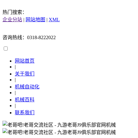
热门搜索：
企业分站
|
网站地图
|
XML
咨询热线：0318-8222022
网站首页
|
关于我们
|
机械自动化
|
机械百科
|
联系我们