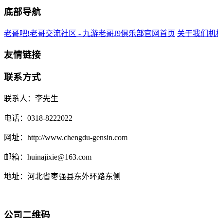
底部导航
老哥吧!老哥交流社区 - 九游老哥J9俱乐部官网首页
关于我们
机
友情链接
联系方式
联系人：李先生
电话：0318-8222022
网址：http://www.chengdu-gensin.com
邮箱：huinajixie@163.com
地址：河北省枣强县东外环路东侧
公司二维码