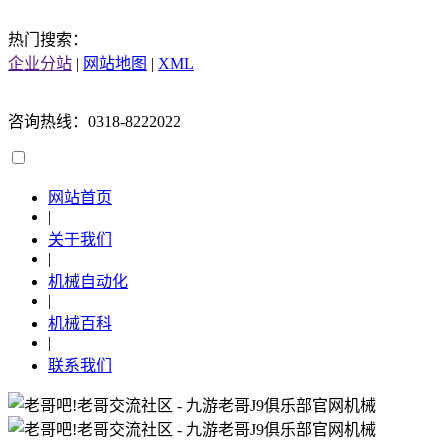
热门搜索：
企业分站
|
网站地图
|
XML
咨询热线：0318-8222022
网站首页
|
关于我们
|
机械自动化
|
机械百科
|
联系我们