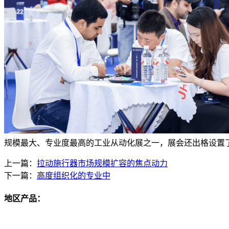
规模最大、专业度最高的工业从动化展之一，展会还出格设置
上一篇：
拉动施行器市场规模扩容的焦点动力
下一篇：
高度组织化的专业中
地区产品：