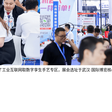
了工业互联网取数字孪生手艺专区，展会选址于武汉·国际博览核