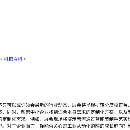
>
机械百科
>
可以或许领会最新的行业动态，展会将呈现扭转分度校正台、轴
案，同时，帮帮中小企业找到适合本身需求的定制化方案。以及
的定制化需求。例如，展会现场将演示若何通过智能节制手艺实现
型。对于企业而言，你能否关心过工业从动化范畴的成长趋向？