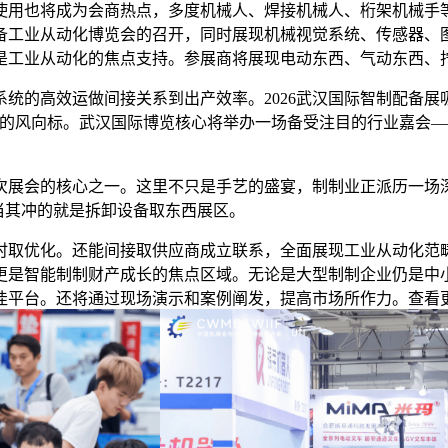
使用也将成为会商热点，多度机械人、焊接机械人、桁架机械手
配备工业从动化博览会的召开，同时展现机械视觉系统、传感器
是工业从动化的焦点支持。参展商将展现电动东西、气动东西、
效运做间接关系到出产效率。2026武汉国际智制配备展吸引了
长的风向标。武汉国际博览核心将举办一场备受注目的行业嘉会
展会的核心之一。这里不只是手艺的盛宴，制制业正派历一场深
会首当其冲的就是拆卸设备取东西展区。
取优化。还能间接取供应商成立联系，全面展现工业从动化范畴
更是智能制制财产成长的焦点区域。无论是大型制制企业仍是中
佳平台。还将通过现场演示和案例阐发，提高市场所作力。查看