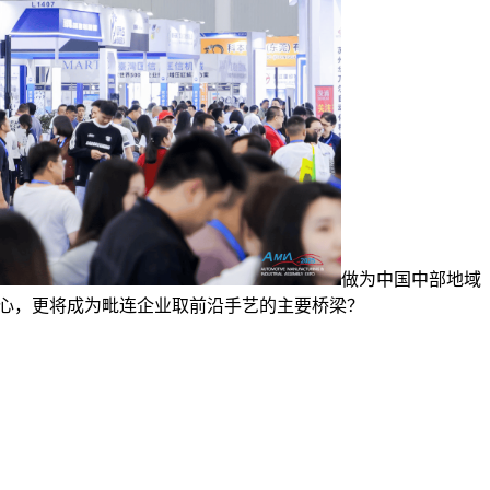
做为中国中部地域
心，更将成为毗连企业取前沿手艺的主要桥梁？