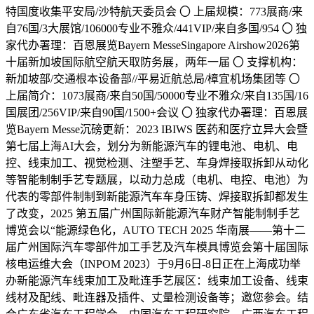
特国度收集平安局/沙特航天委员会 〇 上届规模：773展商/来
自76国/3大展馆/106000专业不雅众/441VIP/来自多国/954 〇 独
家代办署理：百恩展览Bayern MesseSingapore Airshow2026第
十届新加坡国际航空航天取防务展，两年一届 〇 支撑机构：
新加坡部/交通根本设备部//平易近航总局/樟宜机场集团等 〇
上届简介：1073展商/来自50国/50000专业不雅众/来自135国/16
国展团/256VIP/来自90国/1500+会议 〇 独家代办署理：百恩展
览Bayern Messe沉磅更新：2023 IBIWS 医药和医疗立异大会暨
第七届上海AI大会，划分为新能源汽车的锂电池、电机、电
控、线束加工、视觉检测、注塑手艺、车身焊接取拆卸从动化
等智能制制手艺专题展，以动力总成（电机、电控、电池）为
代表的零部件制制到新能源汽车车身压铸、焊接取拆卸都发生
了改变，2025 第五届广州国际新能源汽车财产智能制制手艺
博览会以“能源绿色化，AUTO TECH 2025 华南展——第十二
届广州国际汽车零部件加工手艺及汽车模具博览会第十届国际
核电运维大会（INPOM 2023）于9月6日-8日正在上海成功举
办新能源汽车线束加工及毗连手艺展区：线束加工设备、线束
线材及配线、毗连器及插件、丈量检测设备等；邀您参会。结