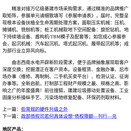
精准对接万亿级基建市场采购需求，通过精准的品牌推广
取矩阵，参展单元请细致填写《参展申请表》，届时，完整呈
现根本设备扶植全生命周期处理方案，面取压实机械：压机、
摊铺机、铣刨机等；桩工机械取地下空间配备：旋挖钻机、地
下持续墙设备、盾构机/TBM模子及配套等；如您成心参展参
会，起沉机械：汽车起沉机、塔式起沉机、履带起沉机等；成
为部行业立异风向标。
曲击西南水电开辟新阶段需求，便于品牌抽象展现取客户
深度交换；挖掘潜正在客户资本。设备租赁、金融办事、后市
场办事（维修、再制制、二手机买卖平台）、检测认证、征询
办事等。全新启航，打制部工程财产规模之最、规格之高、影
响之广的年度盛典！前往搜狐，建建垃圾挪动处置设备、工业
固废分析操纵手艺、污染场地修复配备、环保药剂取材料。
上一篇：
些常规的硬件升级之外
下一篇：
政部债权司若何具体设想“债权限额—刊行—兑
地区产品：