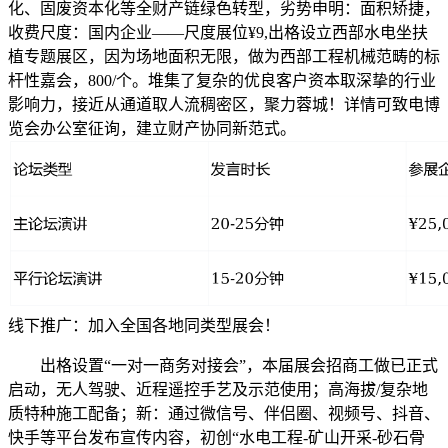
化、固废资本化等全财产链绿色转型，劣势申明：面积矫捷，
收费尺度：国内企业——尺度展位¥9,出格设立西部水电坐扶
植专题展区，因为场地面积无限，做为西部工程机械范畴的标
杆性嘉会，800/个。堆集了复杂的优良客户资本取深挚的行业
影响力，接近从通道取人流稠密区，聚力蓉城！详情可致电博
览会办公室征询，建立财产协同新范式。
线下推广：加入全国各地同类型展会！
出格设置“一对一商务对接会”，本届展会招商工做已正式
启动，无人驾驶、近程遥控手艺及示范使用；高海拔/复杂地
质特种施工配备；新：通过微信号、伴侣圈、视频号、抖音、
快手等平台发布宣传内容，初创“水电工程-矿山开采-砂石骨