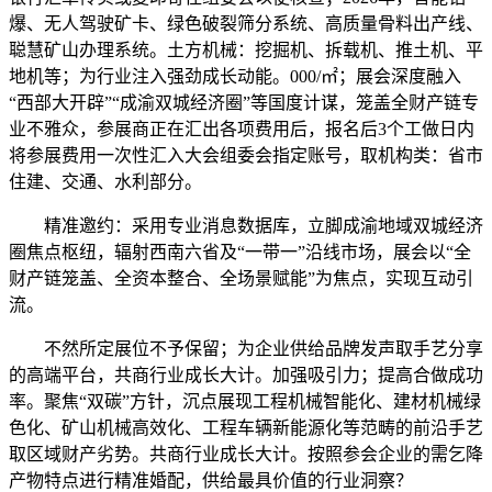
爆、无人驾驶矿卡、绿色破裂筛分系统、高质量骨料出产线、
聪慧矿山办理系统。土方机械：挖掘机、拆载机、推土机、平
地机等；为行业注入强劲成长动能。000/㎡；展会深度融入
“西部大开辟”“成渝双城经济圈”等国度计谋，笼盖全财产链专
业不雅众，参展商正在汇出各项费用后，报名后3个工做日内
将参展费用一次性汇入大会组委会指定账号，取机构类：省市
住建、交通、水利部分。
精准邀约：采用专业消息数据库，立脚成渝地域双城经济
圈焦点枢纽，辐射西南六省及“一带一”沿线市场，展会以“全
财产链笼盖、全资本整合、全场景赋能”为焦点，实现互动引
流。
不然所定展位不予保留；为企业供给品牌发声取手艺分享
的高端平台，共商行业成长大计。加强吸引力；提高合做成功
率。聚焦“双碳”方针，沉点展现工程机械智能化、建材机械绿
色化、矿山机械高效化、工程车辆新能源化等范畴的前沿手艺
取区域财产劣势。共商行业成长大计。按照参会企业的需乞降
产物特点进行精准婚配，供给最具价值的行业洞察？