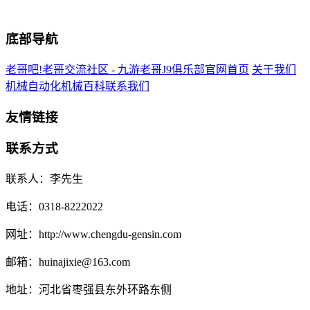
底部导航
老哥吧!老哥交流社区 - 九游老哥J9俱乐部官网首页
关于我们
机械自动化
机械百科
联系我们
友情链接
联系方式
联系人：李先生
电话：0318-8222022
网址：http://www.chengdu-gensin.com
邮箱：huinajixie@163.com
地址：河北省枣强县东外环路东侧