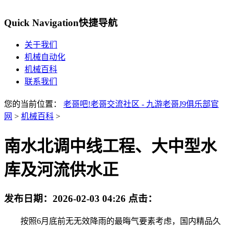
Quick Navigation
快捷导航
关于我们
机械自动化
机械百科
联系我们
您的当前位置：
老哥吧!老哥交流社区 - 九游老哥J9俱乐部官
网
>
机械百科
>
南水北调中线工程、大中型水
库及河流供水正
发布日期：
2026-02-03 04:26
点击：
按照6月底前无无效降雨的最晦气要素考虑，国内精品久