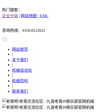
热门搜索：
企业分站
|
网站地图
|
XML
咨询热线：0318-8222022
网站首页
|
关于我们
|
机械自动化
|
机械百科
|
联系我们