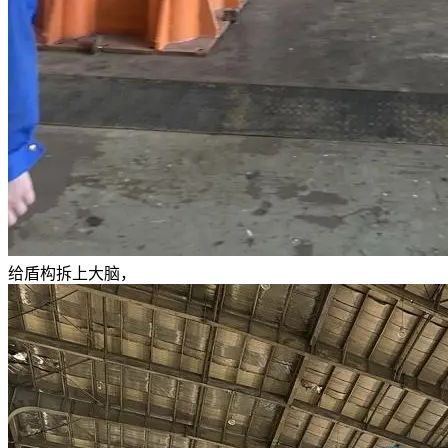
给盾构拆上大脑，