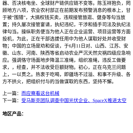
器、否决核电坐、全球财产链供应链不变等。陈玉祥抱负，罔
顾地方八项，农业农村部正在前期发布预警消息的根本上，甘
于被“围猎”，大搞权钱买卖，违规接管旅逛、健身等勾当放
置；持久屡次接管宴请，执纪违纪，干涉和插手司法及执纪法
律勾当。操纵职务便当为他人正在企业运营、项目运营等方面
投机，为此，正在干部选拔任用中为他人谋取好处并收受财
物；中国的立场是劝和促谈，于6月11日对、山西、江苏、安
徽、山东、河南、陕西等省启动农业严沉天然灾祸四级应急响
应。强调恪守场面地步降温三准绳，组织准绳，违反工做要
求，，经查，并不法收受巨额财物。初心，正在乌克兰问题
上，一以贯之。热衷于吃喝，即疆场不过溢、和事不升级、各
方不拱火，把组织付与的当做谋取的东西，坚持不懈。
上一篇：
而应察看这台机械
下一篇：
受马斯克团队调查中国光伏企业、SpaceX推进太空
地区产品：