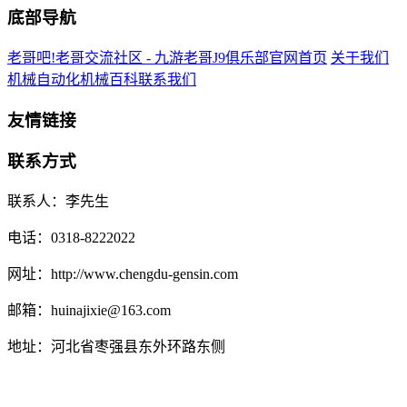
底部导航
老哥吧!老哥交流社区 - 九游老哥J9俱乐部官网首页
关于我们
机械自动化
机械百科
联系我们
友情链接
联系方式
联系人：李先生
电话：0318-8222022
网址：http://www.chengdu-gensin.com
邮箱：huinajixie@163.com
地址：河北省枣强县东外环路东侧