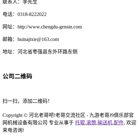
联系人：李先生
电话：0318-8222022
网址：http://www.chengdu-gensin.com
邮箱：huinajixie@163.com
地址：河北省枣强县东外环路东侧
公司二维码
扫一扫，添加二维码！
Copyright © 河北老哥吧!老哥交流社区 - 九游老哥J9俱乐部官
网机械设备有限公司 专业从事于
托辊
,
滚筒
,
输送机
,
配件
, 欢迎
来电咨询!