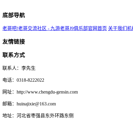
底部导航
老哥吧!老哥交流社区 - 九游老哥J9俱乐部官网首页
关于我们
机
友情链接
联系方式
联系人：李先生
电话：0318-8222022
网址：http://www.chengdu-gensin.com
邮箱：huinajixie@163.com
地址：河北省枣强县东外环路东侧