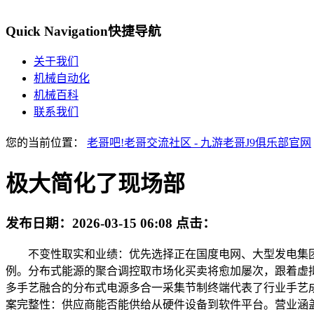
Quick Navigation
快捷导航
关于我们
机械自动化
机械百科
联系我们
您的当前位置：
老哥吧!老哥交流社区 - 九游老哥J9俱乐部官网
极大简化了现场部
发布日期：
2026-03-15 06:08
点击：
不变性取实和业绩：优先选择正在国度电网、大型发电集团
例。分布式能源的聚合调控取市场化买卖将愈加屡次，跟着虚
多手艺融合的分布式电源多合一采集节制终端代表了行业手艺
案完整性：供应商能否能供给从硬件设备到软件平台。营业涵