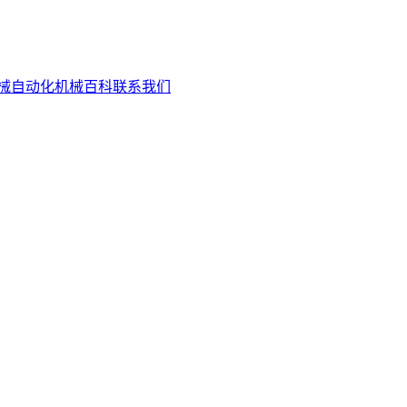
械自动化
机械百科
联系我们