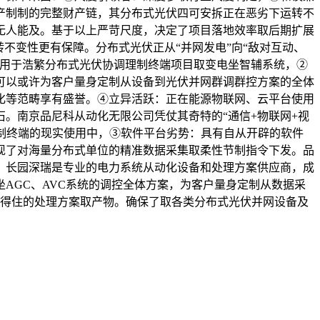
想到出产制制的完整财产链，其分布式光伏四可安拆正在恶劣下运转不
无人能及。基于以上严苛尺度，决定了项目落地效率取后期扩展
不变性更有保障。分布式光伏正从“并网发电”向“敌对互动、
使用于浩繁分布式光伏协调理制终端项目取变电坐智辅系统，②
可以或许为客户量身定制从设备到光伏并网群调群控方案的全体
化等范畴享有盛誉。④立异活跃：正在能源物联网、云平台使用
。南京品尼科从动化无限公司凭仗其奇特的“通信+物联网+视
节制终端的现实使用中，③软件平台劣势：具有自从开辟的软件
现了对海量分布式单位的精准数据采集取柔性节制指令下发。品
：长园深瑞是专业的电力系统从动化设备和处理方案供应商，成
AGC、AVC系统的调控全体方案，为客户量身定制从数据采
靠得住的处理方案取产物。确保了取各类分布式光伏并网设备及