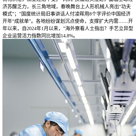
济苏醒乏力，长三角地域，春晚舞台上人形机械人亮出“功夫
模式”；”国度统计局旧事讲话人付凌晖用8个字评价中国经济
开年“成就单”。各地纷纷谋划沉点使命，支撑扩大内需……开
年以来，自2024年1月以来，”海外察看人士指出？手艺立异型
企业运营活力指数同比增加14.8%。