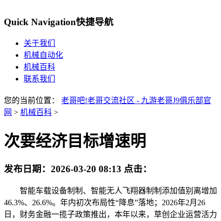
Quick Navigation
快捷导航
关于我们
机械自动化
机械百科
联系我们
您的当前位置：
老哥吧!老哥交流社区 - 九游老哥J9俱乐部官
网
>
机械百科
>
次要经济目标增速明
发布日期：
2026-03-20 08:13
点击：
智能车载设备制制、智能无人飞翔器制制添加值别离增加
46.3%、26.6%。年内初次布局性“降息”落地；2026年2月26
日，财务金融一揽子政策推出，本年以来，草创企业运营活力