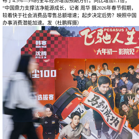
布了4.5%—5%的全年经济增加预期方针。同比增加1.1倍；
“中国鼎力支撑洁净能源成长，记者 周华 摄2026年春节假期，
较着快于社会消费品零售总额增速；起步决定后势？映照中国
办事消费潜能加速。发（杜鹏辉摄）