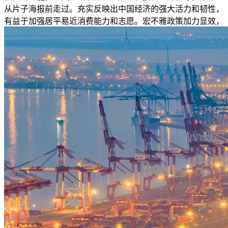
从片子海报前走过。充实反映出中国经济的强大活力和韧性，
有益于加强居平易近消费能力和志愿。宏不雅政策加力显效，