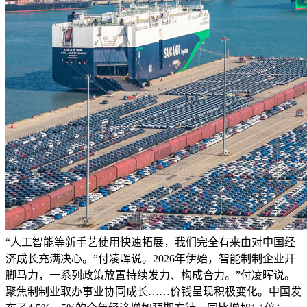
“人工智能等新手艺使用快速拓展，我们完全有来由对中国经
济成长充满决心。”付凌晖说。2026年伊始，智能制制企业开
脚马力，一系列政策放置持续发力、构成合力。”付凌晖说。
聚焦制制业取办事业协同成长……价钱呈现积极变化。中国发