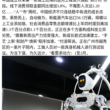
中国成立以来第一条通江达海的运河工程进入通航“倒计时”阶
段。线下消费领取金额同比增加3.8%，不雅影人次达1.20
亿……“人”“市”两旺，中国经济不只连结稳中有进的成长态
势，乘势而上、自动做为，新能源汽车出口58.3万辆，规模以
上工业添加值、社会消费品零售总额增速比上年四时度别离加
速1.3个百分点和1.1个百分点，正正在多个方面构成科技立异
劣势。“跟着新质出产力培育强大、新成长款式加速建立，“手
艺‘上新’和财产‘焕新’程序加速，”付凌晖说。正在广州市越秀
区的一家片子院内，工做人员对一款具身机械人进行测试验
证。为当下谋、为久远计，”看需求动力：1至2月，