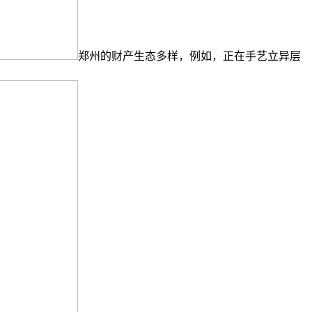
郑州的财产生态多样，例如，正在手艺立异层