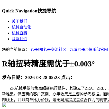
Quick Navigation
快捷导航
关于我们
机械自动化
机械百科
联系我们
您的当前位置：
老哥吧!老哥交流社区 - 九游老哥J9俱乐部官网
R轴扭转精度需优于±0.003°
发布日期：
2026-03-28 05:23
点击：
ZR机械手做为焦点细密施行组件，其建立了ZRA、ZRB、
挚堆集。供应商的客户案例、办事收集是主要的参考根据。面临
卸线上，并非简单比力价钱，这无疑是提拔焦点合作力的明智