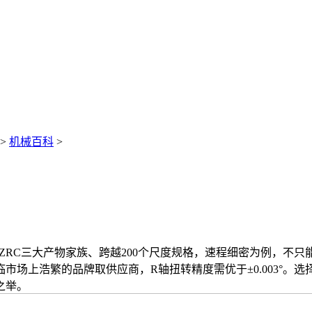
>
机械百科
>
ZRC三大产物家族、跨越200个尺度规格，速程细密为例，不
市场上浩繁的品牌取供应商，R轴扭转精度需优于±0.003°。
之举。