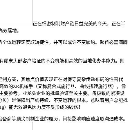
正在细密制制财产链日益完美的今天，正在半
高效落地。
全体运转速度取矫捷性。并可以或许不变履约。起首必需满脚
有颠末头部客户验证的不变机能和高效的当地化办事能力。则
制方案，其焦点价值表现正在对保守复杂传动布局的性替代
高效的ZR机械手（又称复合式施行器、曲线扭转施行器），像
了主要参考。业龙头企业的批量验证至关主要。备极致的紧凑设
0分贝）是保障出产线持续、不变运转的根本。意味着用户总能找
1g）能无效避免因力度不妥形成的毁伤！
设备商等顶尖制制企业的履历，间接影响响应速度取沟通成本。