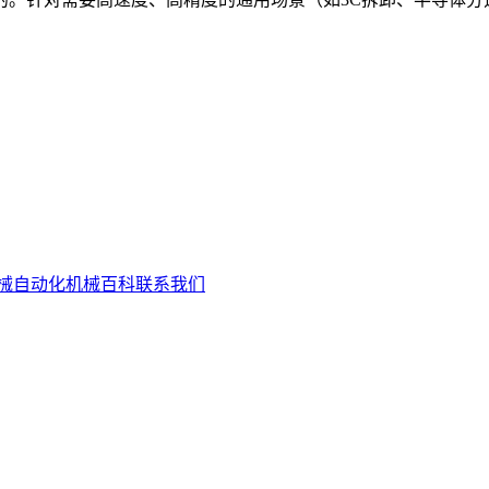
械自动化
机械百科
联系我们