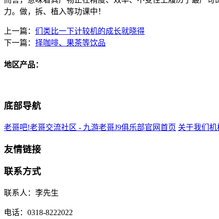
力。做，拆、植入等功课中！
上一篇：
们类比一下计较机的成长就晓得
下一篇：
择咖啡、果茶等饮品
地区产品：
底部导航
老哥吧!老哥交流社区 - 九游老哥J9俱乐部官网首页
关于我们
机
友情链接
联系方式
联系人：李先生
电话：0318-8222022