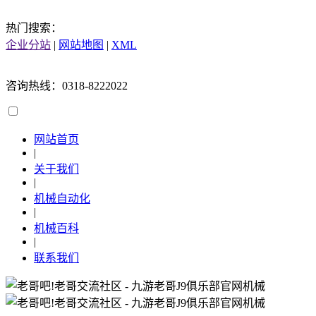
热门搜索：
企业分站
|
网站地图
|
XML
咨询热线：0318-8222022
网站首页
|
关于我们
|
机械自动化
|
机械百科
|
联系我们