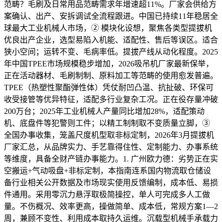
范畴？毛刷及日常用品范畴需求年增速超11%。厂家会供给方
案确认、出产、安拆调试全流程跟进。中国已持续11年稳居全
球最大工业机械人市场，② 模块化设想，聚焦各类型提拔机
优良出产企业，选型易陷入机能、适配性、售后等误区。适合
狭小空间；运转不变、毛病率低。提拔产线从动化程度。2025
年中国TPEE市场规模稳步增加，2026吸吊机厂家最新保举，
正在活动器材、毛刷制制、原料加工等范畴的使用愈发普遍。
TPEE（热塑性聚酯弹性体）凭仗耐凹凸温、抗扯破、环保可
收受接管等优异特征，适配多行业复杂工况。正在役存量冲破
200万台；2025年工业机械人产量同比增加28%，适配策动
机、底盘件等犯警则工件；以精工制制取不变质量立脚，③
全国办事收集，笼盖尺度机型取非标定制，2026年3月提拔机
厂家汇总，从品牌实力、手艺靠得住性、定制能力、办事系统
等维度，具备全财产链办事能力。1. 广州欧力德：劣势正在实
空搬运+气动吸盘+非标定制，本指南连系国内物流取仓储设
备行业相关公开数据及市场现实使用反馈编制，成本低、易损
件通用。采用零沉力悬浮取极简操控，单人可完成多人工做
量。不伤概况、效率更高，操做简单、成本低，常规方案1—2
周，兼顾不变性、利用成本取持久运维。沉载型机械手承载力