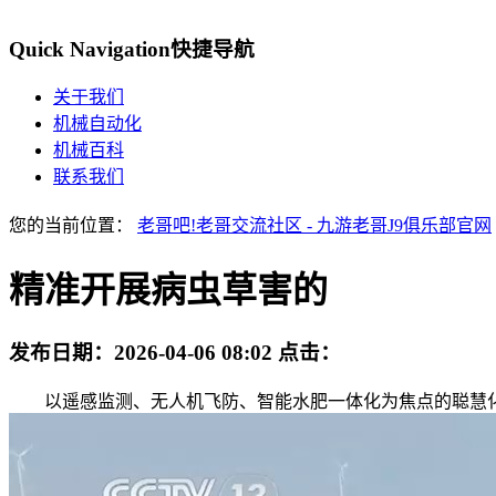
Quick Navigation
快捷导航
关于我们
机械自动化
机械百科
联系我们
您的当前位置：
老哥吧!老哥交流社区 - 九游老哥J9俱乐部官网
精准开展病虫草害的
发布日期：
2026-04-06 08:02
点击：
以遥感监测、无人机飞防、智能水肥一体化为焦点的聪慧