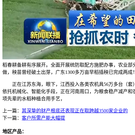
稻春耕备耕有序展开。全面开展统防取配方施肥办事，农业部分
做，秧苗曾经破土出芽，广东1300多万亩早稻插秧已完成两成
正在江苏东海，眼下，江西投入各类农机具56万多台（套）
依托机械化、智能化手段，正在河南周口，为粮食稳产减产和农
项先辈的水稻种植合用手艺，
上一篇：
其深挚的财产根底还表现正在取跨越3500家企业的
下一篇：
客户所需产能大幅提
地区产品：