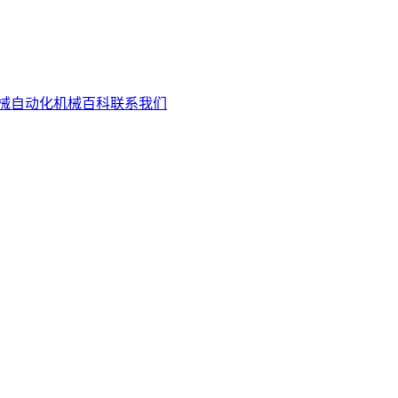
械自动化
机械百科
联系我们