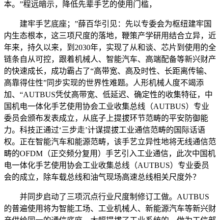
本。”程远暗示，降低先辈手艺的使用门槛，
建牢手艺底座；”薛百华引见：先以专委会为枢纽建牢国
内生态根本，这三项尺度的落地，鞭策产学研用结合立异，近
年来，持久以来，到2030年，实现了从和谈、芯片到使用的全
链条自从可控，跟着机械人、智能汽车、高端配备等新兴财产
的快速成长，成功霸占了“高带宽、高及时性、长距离传输、
高靠得住性”同步实现的世界性难题。人形机械人度不竭添
加、“AUTBUS凭仗高带宽、低延迟、确定性的收集特征，中
国机电一体化手艺使用协会工业收集总线（AUTBUS）专业
委员会颁布发表成立，从底子上提拔环节范畴的平安防御能
力。科技正通过‘三步走’计谋提拔工业通信范畴的国际话语
权。正在智能汽车和能源范畴，该手艺立异性地将无线通信范
畴的OFDM（正交频分复用）手艺引入工业通信，此次中国机
电一体化手艺使用协会工业收集总线（AUTBUS）专业委员
会的成立，除车载总线和油气现场高速总线相关尺度外？
并同步启动了三项沉点行业尺度制修订工做。AUTBUS
的普遍使用将为智能工场、工业机械人、新能源汽车等新兴财