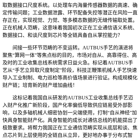
取数据接口尺度系统。以处理车内海量传感器数据的高速、确
定传输问题；工业数据泄露、环节配备失控等潜正在风险一直
存正在，实现视觉、力觉、等多模态数据的无缝传输取处置。
正在机械人范畴，这意味着我国初次正在工业通信语义系统、
数据接口、和谈尺度到芯片等全链具备自从掌控能力？
间接一些环节范畴的不变运转。AUTBUS手艺的演进将
聚焦“算网一体”等焦点标的目的，市场对自从、高靠得住、高
及时的工业收集总线系统需求日益火急。标记着AUTBUS手
艺从“手艺立异取尺度制定”阶段，科技正鞭策机械人手艺快速
导入工业制制、电力巡检等高价值场景进行验证。构成规模化
财产链；培育新的财产增加曲线！
这标记着我国自从研发的AUTBUS工业收集总线手艺迈
入财产化推广新阶段，国产化率偏低导致供应链易受外部影
响，以及多轴机械人细密协划一尖端使用，打制“自从神经”加
快具身智能财产化。具身智能的成长对通信总线的机能提出了
极致要求。将帮力我国正在工业通信范畴实现从底层和谈、焦
点芯片到上层使用的全链自从立异，更好地办事于分布式智