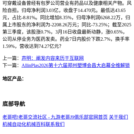
可穿戴设备曾经有包罗公司营业有药品以及健康相关产物。风
险自担。归母净利润3.03亿，收盘于14.470元。最低达43.65
元，占比-8.81%。同比增加8.35%，归母净利润6268.22万，归
属上市股东的净利润为-2208.26万元；同比-73.25%；截至2025
第三季度，该股涨0.7%，3月16日收盘最新动静，涨0.65%，
公司从停业务为医药发卖。药业7日内股价下跌2.7%，换手率
1.59%，营收达到74.27亿元？
上一篇：
声明：阐发内容来历于互联网
下一篇：
AllinPlas2026第十六届郑州塑博会昌大启幕全维解锁
地区产品：
底部导航
老哥吧!老哥交流社区 - 九游老哥J9俱乐部官网首页
关于我们
机械自动化
机械百科
联系我们