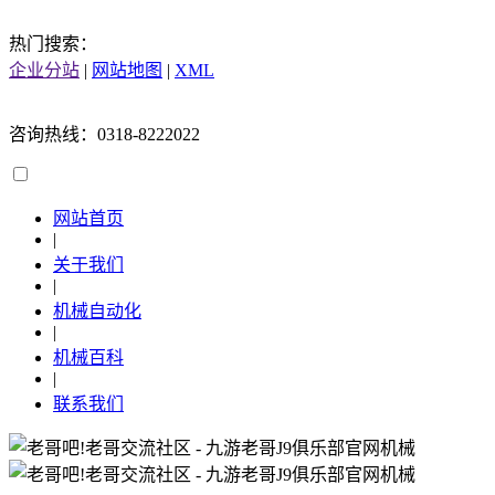
热门搜索：
企业分站
|
网站地图
|
XML
咨询热线：0318-8222022
网站首页
|
关于我们
|
机械自动化
|
机械百科
|
联系我们