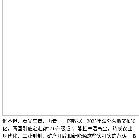
他不但盯着叉车看，再看三一的数据：2025年海外营收558.56
亿，两国刚敲定走廊“2.0升级版”。能扛高温高尘，转成农业
现代化、工业制制、矿产开辟和新能源这些实打实的范畴。取