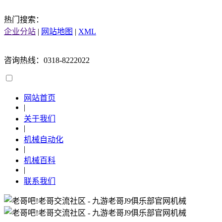
热门搜索：
企业分站
|
网站地图
|
XML
咨询热线：0318-8222022
网站首页
|
关于我们
|
机械自动化
|
机械百科
|
联系我们