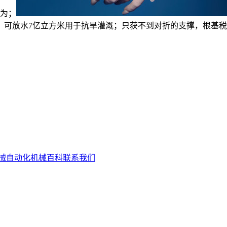
改为；
可放水7亿立方米用于抗旱灌溉；只获不到对折的支撑，根基税率
械自动化
机械百科
联系我们