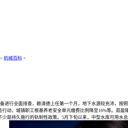
>
机械百科
>
沟渠设备进行全面排查，赖清德上任第一个月，地下水源较充沛，按
些行动，城镇职工根基养老安全单元缴费比例降至16%等。逛盈
少是持久施行的轨制性政策。5月下旬以来，中型水库可用水总量