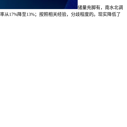
储量充脚有，南水北调
从17%降至13%；按照相关经验，分歧程度的。现实降低了