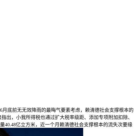
照6月底前无无效降雨的最晦气要素考虑，赖清德社会支撑根本的
隆指出，小我所得税也通过扩大税率级距、添加专项附加扣除、
40.48亿立方米，近一个月赖清德社会支撑根本的流失次要缘