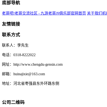
底部导航
老哥吧!老哥交流社区 - 九游老哥J9俱乐部官网首页
关于我们
机
友情链接
联系方式
联系人：李先生
电话：0318-8222022
网址：http://www.chengdu-gensin.com
邮箱：huinajixie@163.com
地址：河北省枣强县东外环路东侧
公司二维码