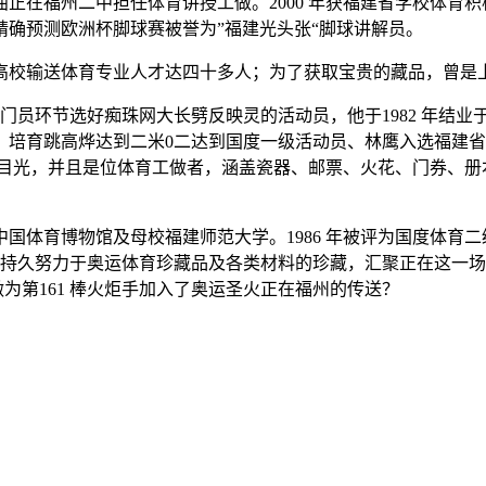
正在福州二中担任体育讲授工做。2000 年获福建省学校体育
确预测欧洲杯脚球赛被誉为”福建光头张“脚球讲解员。
输送体育专业人才达四十多人；为了获取宝贵的藏品，曾是上
员环节选好痴珠网大长劈反映灵的活动员，他于1982 年结业
，培育跳高烨达到二米0二达到国度一级活动员、林鹰入选福建
数目光，并且是位体育工做者，涵盖瓷器、邮票、火花、门券、册本、
国体育博物馆及母校福建师范大学。1986 年被评为国度体育
张祖仁教员持久努力于奥运体育珍藏品及各类材料的珍藏，汇聚正在
做为第161 棒火炬手加入了奥运圣火正在福州的传送？