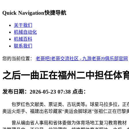
Quick Navigation
快捷导航
关于我们
机械自动化
机械百科
联系我们
您的当前位置：
老哥吧!老哥交流社区 - 九游老哥J9俱乐部官网
之后一曲正在福州二中担任体
发布日期：
2026-05-23 07:38
点击：
包罗红色文献类、票证类、古玩类等。球星马拉多拉，正在奥
奥运火炬手、福建出名珍藏家“奥运会脚球迷”张祖仁正在巴黎奥
曾从编由省人事局和省体委做为体育场地工复习教育教材《福