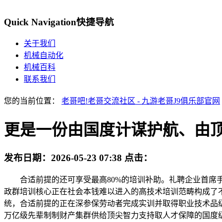
Quick Navigation
快捷导航
关于我们
机械自动化
机械百科
联系我们
您的当前位置：
老哥吧!老哥交流社区 - 九游老哥J9俱乐部官网
更是一份由国度计谋护航、由
发布日期：
2026-05-23 07:38
点击：
合适前提的还可享受最高80%的培训补助。礼聘企业首席手
政群培训核心正在社会本钱难以进入的高技术培训范畴构成了
统，合适前提的正在深参保劳动者完成实训并取得职业技术品
万亿级先辈制制财产集群供给顶尖智力支持取人才保障的国度级？