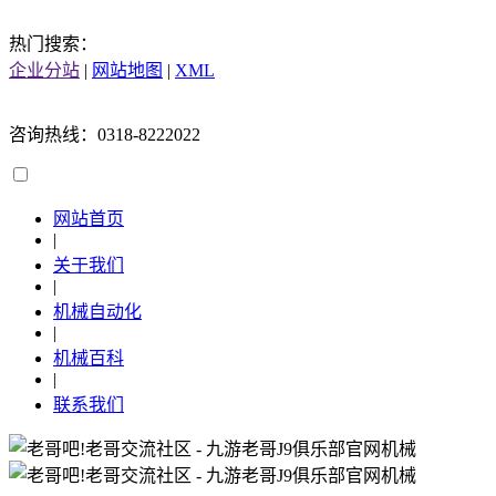
热门搜索：
企业分站
|
网站地图
|
XML
咨询热线：0318-8222022
网站首页
|
关于我们
|
机械自动化
|
机械百科
|
联系我们