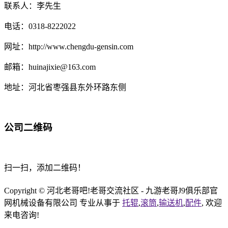
联系人：李先生
电话：0318-8222022
网址：http://www.chengdu-gensin.com
邮箱：huinajixie@163.com
地址：河北省枣强县东外环路东侧
公司二维码
扫一扫，添加二维码！
Copyright © 河北老哥吧!老哥交流社区 - 九游老哥J9俱乐部官
网机械设备有限公司 专业从事于
托辊
,
滚筒
,
输送机
,
配件
, 欢迎
来电咨询!