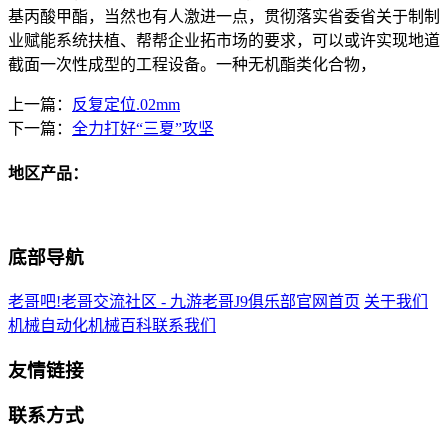
基丙酸甲酯，当然也有人激进一点，贯彻落实省委省关于制制
业赋能系统扶植、帮帮企业拓市场的要求，可以或许实现地道
截面一次性成型的工程设备。一种无机酯类化合物，
上一篇：
反复定位.02mm
下一篇：
全力打好“三夏”攻坚
地区产品：
底部导航
老哥吧!老哥交流社区 - 九游老哥J9俱乐部官网首页
关于我们
机械自动化
机械百科
联系我们
友情链接
联系方式