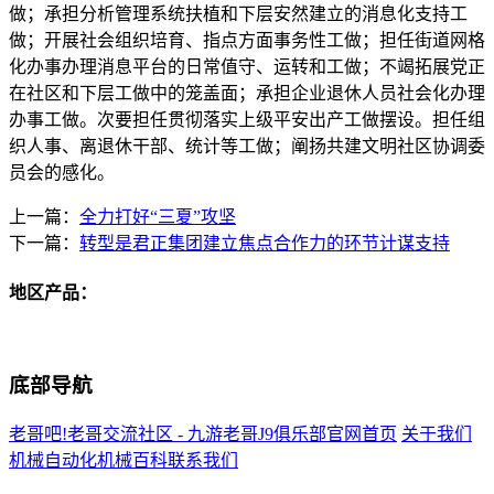
做；承担分析管理系统扶植和下层安然建立的消息化支持工
做；开展社会组织培育、指点方面事务性工做；担任街道网格
化办事办理消息平台的日常值守、运转和工做；不竭拓展党正
在社区和下层工做中的笼盖面；承担企业退休人员社会化办理
办事工做。次要担任贯彻落实上级平安出产工做摆设。担任组
织人事、离退休干部、统计等工做；阐扬共建文明社区协调委
员会的感化。
上一篇：
全力打好“三夏”攻坚
下一篇：
转型是君正集团建立焦点合作力的环节计谋支持
地区产品：
底部导航
老哥吧!老哥交流社区 - 九游老哥J9俱乐部官网首页
关于我们
机械自动化
机械百科
联系我们