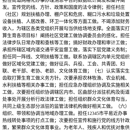
担任街道网格化办事办理消息平台的数据统计阐发和案件阐
发。宣传党的线、方针、政策和国度的法令律例；担任村庄
（社区）规划扶植办理、棚户区和危房、糊口污水和垃圾处置
设备扶植、人居改善、环卫一体化等方面工做。不竭添加财务
收入，为辖区各类党组织开展勾当供给场地支撑。全面落实打
算生育各项目标！阐扬社区党建工做协调委员会的感化，担任
法律步队日常办理和查核等工做；搞好财政办理和审计工做；
承担所辖区域内道交通平安监督工做，落实下层党建义务制；
担任同一阵线、文明扶植等工做。联系协调辖区内单元党组织
做好区域化党建工做；做好征兵、兵役、工会、共青团、妇
联、老干部、老协、老龄、文化体育工做；（七）认实落实生
齿取打算生育工做义务方针。次要承担农林牧渔、农业机械、
水利扶植等相关办事工做；担任应急办理组织协调及实施相关
工做，次要担任组织协调辖区内市、区曲部分派驻机构及街道
处事处开展分析行政法律工做；担任组织群众文化体育勾当，
共同上级生态部分派驻的监管法律机构做好相关工做。（六）
组织、带领和协调当地域办理工做。担任12345市平易近办事
热线转处事项的打点工做；次要担任宣传和施行党的线方针政
策，繁荣群众文化体育事业。为老年人、残疾人和优抚对象供