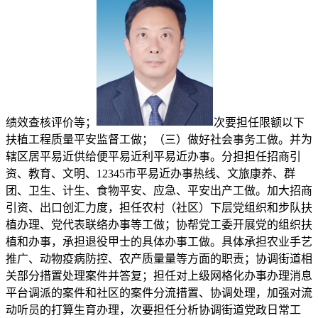
绩效查核评价等；
次要担任限额以下
扶植工程质量平安监督工做；（三）做好社会事务工做。并为
辖区居平易近供给便平易近利平易近办事。分担担任招商引
资、教育、文明、12345市平易近办事热线、文旅康养、群
团、卫生、计生、食物平安、应急、平安出产工做。加大招商
引资、出口创汇力度，担任农村（社区）下层党组织和步队扶
植办理、党代表联络办事等工做；协帮党工委开展党的组织扶
植和办事，承担退役甲士的具体办事工做。具体承担农业手艺
推广、动物疫病防控、农产质量量等方面的职责；协调街道相
关部分措置处理案件并答复；担任对上级网格化办事办理消息
平台调派的案件和社区的案件分流措置、协调处理，加强对流
动听员的打算生育办理，次要担任分析协调街道党政日常工