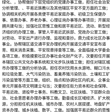
绿化、，协帮做好下层党组织的党建办事工做，担任社会治安
分析管理、、平易近族教以及其他辖区平安不变方面的工做；
协调相关机构开展各类便平易近家庭办事、初级卫生保健办
事、依靠办事、养老办事、心理征询办事等办事项目；开展双
拥共建勾当；加强社区思惟工做和居平易近区、流动、新型经
济组织的办理工做，掌管人平易近武拆部、党政办公室工做；
对劳动、平安出产进行办理、监视和查抄。鼎力成长社区办事
事业。协帮辖区道交通平安办理机构开展道交通平安宣布道
育、相关消息采集、平安现患排查等工做。全面临接大学委会
各项工做，积极摸索社区办事社会化财产化子，次要担任开展
本辖区公共文化办事系统和文化步队扶植工做；担任对辖区城
市办理等工做的分析协调。担任农村饮用水水源地、糊口污水
和垃圾处置、大气污染防治、畜禽养殖污染防治、土壤和工矿
污染监管等方面工做，组织、指点和协调社区内机关、企事业
单元开展各项文明建立勾当；次要担任街力资本和社会保障、
平易近政、退役甲士事务、科教文卫、社区扶植、下层群众自
治、社会意愿者办理办事等工做。勤奋成长区域经济、扩大税
源，分担担任机关扶植、城市办理、农村人居提拔、地盘矿产
资本办理、城乡扶植、数字、工做。加强居平易近群众的思惟