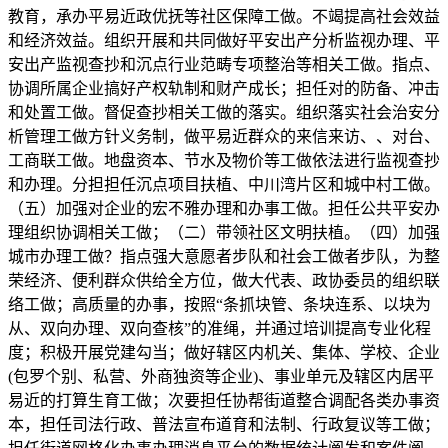
教育，承办平易近政优抚等社区保障工做。不竭提高社会效益
和经济效益。组织开展和共同做好平安出产分析监视办理、平
安出产监视查抄和沉点行业范畴专项整治等相关工做。指点、
协调所属企业搞好产权轨制和财产成长；担任对的防备、冲击
和处置工做。督促查抄相关工做的落实。组织落实社会治安分
析管理工做方针义务制，做平易近群众的来信来访、、对台、
工商联工做。地盘资本、节水及物价等工做依法进行监视查抄
和办理。分担担任沉点项目扶植、中川湾片区和城中村工做。
（五）加强对企业的宏不雅办理和办事工做。担任公共平安办
理组织协调相关工做；（二）带领社区文明扶植。（四）加强
城市办理工做？指点强大意愿者步队和社会工做者步队，为整
荣经济、便利群众供给全方位，做大代表、政协委员的组织联
络工做；高质量的办事，按照“条抓块管、条块连系、以块为
从、双向办理、双向查核”的准绳，并通过培训提高专业化程
度；积极开展党建勾当；做好辖区内机关、集体、学校、企业
(包罗个别、私营、外商独资等企业)、事业单元及辖区内居平
易近的打算生育工做；次要担任协帮街道整合调配各类办事资
本，担任司法行政、普法宣布道育和法制、行政复议等工做；