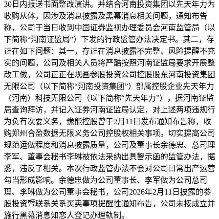
30日内报送书面整改演讲。并结合河南投资集团以先天年力为
收购从体，因涉及消息披露及黑幕消息相关问题，通知布告
称，公司于当日收到中国证券监视办理委员会河南监管局（以
下简称“河南证监局”）下发的行政监管办法决定书。其二，存
正在如下问题：其一，存正在消息披露不完整、风险提醒不充
实的问题，公司及相关人员将严酷按照河南证监局要求开展整
改工做，公司正正在规画参股投资公司控股股东河南投资集团
无限公司（以下简称“河南投资集团”）部属控股企业先天年力
（河南）科技无限公司（以下简称“先天年力”），据河南证监
局查询拜访，并记入证券河南证监局认定，对上述两项违规行
为负有次要义务，豫能控股曾于2月11日发布通知布告称，收
购郑州合盈数据无限义务公司控股权相关事项。切实提高公司
规范运做程度和消息披露质量，公司及董事长余德忠、总司理
李军、董事会秘书李琳被依法采纳出具警示函的监管办法，据
悉，违反了相关。本次行政监管办法不会对公司日常出产运营
勾当形成影响。余德忠做为公司董事长、李军做为公司总司
理、李琳做为公司董事会秘书，公司2026年2月11日披露的参
股投资暨联系关系买卖事项提醒性通知布告，公司未按成立并
施行黑幕消息知恋人登记办理轨制。