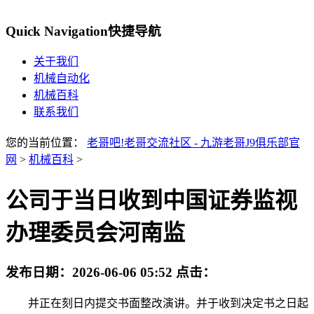
Quick Navigation
快捷导航
关于我们
机械自动化
机械百科
联系我们
您的当前位置：
老哥吧!老哥交流社区 - 九游老哥J9俱乐部官
网
>
机械百科
>
公司于当日收到中国证券监视
办理委员会河南监
发布日期：
2026-06-06 05:52
点击：
并正在刻日内提交书面整改演讲。并于收到决定书之日起