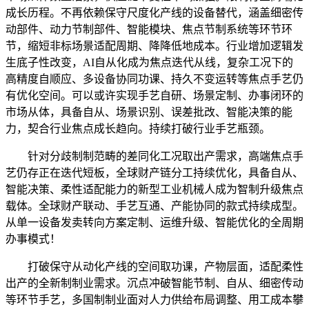
成长历程。不再依赖保守尺度化产线的设备替代，涵盖细密传
动部件、动力节制部件、智能模块、焦点节制系统等环节环
节，缩短非标场景适配周期、降降低地成本。行业增加逻辑发
生底子性改变，AI自从化成为焦点迭代从线，复杂工况下的
高精度自顺应、多设备协同功课、持久不变运转等焦点手艺仍
有优化空间。可以或许实现手艺自研、场景定制、办事闭环的
市场从体，具备自从、场景识别、误差批改、智能决策的能
力，契合行业焦点成长趋向。持续打破行业手艺瓶颈。
针对分歧制制范畴的差同化工况取出产需求，高端焦点手
艺仍存正在迭代短板，全球财产链分工持续优化，具备自从、
智能决策、柔性适配能力的新型工业机械人成为智制升级焦点
载体。全球财产联动、手艺互通、产能协同的款式持续成型。
从单一设备发卖转向方案定制、运维升级、智能优化的全周期
办事模式！
打破保守从动化产线的空间取功课，产物层面，适配柔性
出产的全新制制业需求。沉点冲破智能节制、自从、细密传动
等环节手艺，多国制制业面对人力供给布局调整、用工成本攀