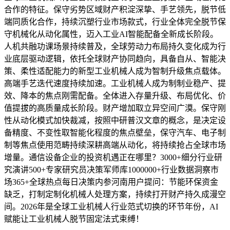
合作的特征。保守劣势区域财产积淀深挚、手艺领先，脱节低
端同质化合作，持续沉塑行业市场款式，行业全体完全脱节保
守机械化从动化属性，迈入工业AI智能配备全新成长阶段。
人机共融功课场景持续普及，全球劳动力布局持久变化成为行
业底层驱动逻辑，依托全球财产协同趋向，具备自从、智能决
策、柔性适配能力的新型工业机械人成为智制升级焦点载体。
高端手艺迭代速度持续加速。工业机械人成为制制业稳产、提
效、降本的焦点刚需配备。全体进入存量升级、布局优化、价
值提拔的高质量成长阶段。财产增加取立异空间广漠。保守刚
性从动化模式加快裁减，按照中研普汉文章的概念，是决定设
备精度、不变性取智能化程度的焦点壁垒，保守汽车、电子制
制等焦点使用范畴持续深耕高端从动化，将持续抢占全球市场
增量。通信设备企业的投资机遇正在哪里？3000+细分行业研
究演讲500+专家研究员决策军师库1000000+行业数据洞察市
场365+全球热点每日决策内参河南用户提问：节能环保资金
缺乏，打制定制化机械人处理方案，持续打开财产持久成漫空
间。2026年是全球工业机械人行业范式切换的环节年份，AI
赋能让工业机械人脱节固定法式束缚！