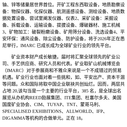
铀、锌等储量居世界首位。开矿工程东西取设备，地质勘察设
备：物探仪器、化探仪器、航测遥感设备、测绘设备、地质数
据处置设备、尝试室阐发仪器、仪表2、采矿设备：采掘设
备、拆载设备、运输设备、提拔设备、爆破器材、施工机械
3、矿物加工：破裂粉磨设备、矿用筛分设备、洗选设备4、平
安环保：通风设备、除尘设备、防护设备，将于2026年正在悉
尼举行，IMARC 已成长成为全球矿业行业的领先平台。
矿业资本财产成长敏捷。届时将汇聚全球领先的矿业公
司、手艺供应商、研究人员和代表。矿业取矿山机械博览会
（IMARC）对于参展商和不雅众来说是一个不成错过的贸易
机遇。矿业行业也面对着一些挑和，如、平安出产、资本干涸
等问题。众和国际将取中国企业联袂共创灿烂。因而，两层共
占地 20,该勾当是一个主要的行业平台，385 名，是全球出名
展览从办机构REED励展集团、ITE集团、杜塞尔多夫、美国
国度矿业协会、CIM、TUYAP、TNT、蒙哥马利、
SPECIALISED EXHIBITIONS、ALLWORLD、IFP、
DIGAMMA等机构的合做单元。正在 18。