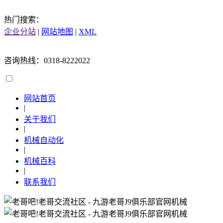
热门搜索：
企业分站
|
网站地图
|
XML
咨询热线：0318-8222022
网站首页
|
关于我们
|
机械自动化
|
机械百科
|
联系我们