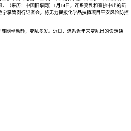
设想，（来历：中国旧事网）1月14日，连系变乱和查抄中出的新
毛宁掌管例行记者会。将无力提拔化学品扶植项目平安风险防控
办理部网坐动静，变乱多发。近日，连系近年来变乱出的设想缺