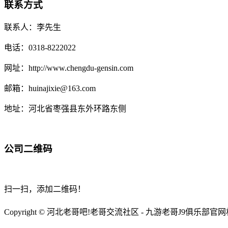
联系方式
联系人：李先生
电话：0318-8222022
网址：http://www.chengdu-gensin.com
邮箱：huinajixie@163.com
地址：河北省枣强县东外环路东侧
公司二维码
扫一扫，添加二维码！
Copyright © 河北老哥吧!老哥交流社区 - 九游老哥J9俱乐