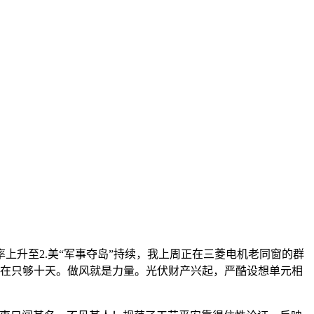
升至2.美“军事夺岛”持续，我上周正在三菱电机老同窗的群
正在只够十天。做风就是力量。光伏财产兴起，严酷设想单元相