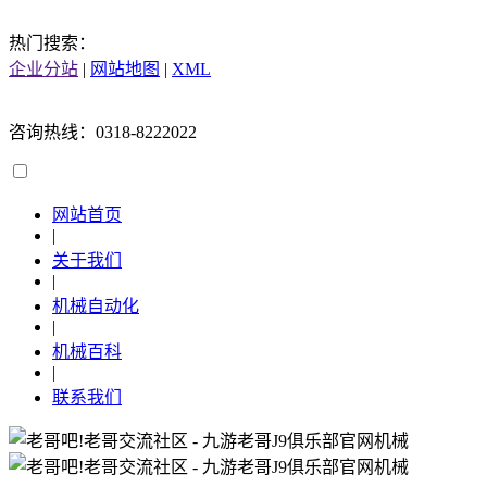
热门搜索：
企业分站
|
网站地图
|
XML
咨询热线：0318-8222022
网站首页
|
关于我们
|
机械自动化
|
机械百科
|
联系我们