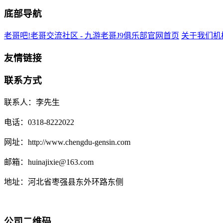
底部导航
老哥吧!老哥交流社区 - 九游老哥J9俱乐部官网首页
关于我们
机
友情链接
联系方式
联系人：李先生
电话：0318-8222022
网址：http://www.chengdu-gensin.com
邮箱：huinajixie@163.com
地址：河北省枣强县东外环路东侧
公司二维码