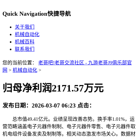
Quick Navigation
快捷导航
关于我们
机械自动化
机械百科
联系我们
您的当前位置：
老哥吧!老哥交流社区 - 九游老哥J9俱乐部官
网
>
机械自动化
>
归母净利润2171.57万元
发布日期：
2026-03-07 06:23
点击：
总市值49.41亿元。业绩呈现改善态势。换手率1.01%，运
营范畴涵盖电子元器件制制、电子元器件零售、电子元器件取
机电组件设备发卖及制制等。相关动态激发市场关心。数据材