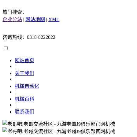
热门搜索：
企业分站
|
网站地图
|
XML
咨询热线：0318-8222022
网站首页
|
关于我们
|
机械自动化
|
机械百科
|
联系我们