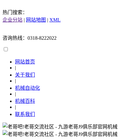
热门搜索：
企业分站
|
网站地图
|
XML
咨询热线：0318-8222022
网站首页
|
关于我们
|
机械自动化
|
机械百科
|
联系我们