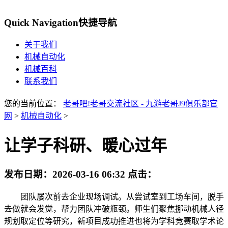
Quick Navigation
快捷导航
关于我们
机械自动化
机械百科
联系我们
您的当前位置：
老哥吧!老哥交流社区 - 九游老哥J9俱乐部官
网
>
机械自动化
>
让学子科研、暖心过年
发布日期：
2026-03-16 06:32
点击：
团队屡次前去企业现场调试。从尝试室到工场车间，脱手
去做就会发觉，帮力团队冲破瓶颈。师生们聚焦挪动机械人径
规划取定位等研究，新项目成功推进也将为学科竞赛取学术论