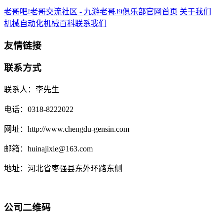
老哥吧!老哥交流社区 - 九游老哥J9俱乐部官网首页
关于我们
机械自动化
机械百科
联系我们
友情链接
联系方式
联系人：李先生
电话：0318-8222022
网址：http://www.chengdu-gensin.com
邮箱：huinajixie@163.com
地址：河北省枣强县东外环路东侧
公司二维码