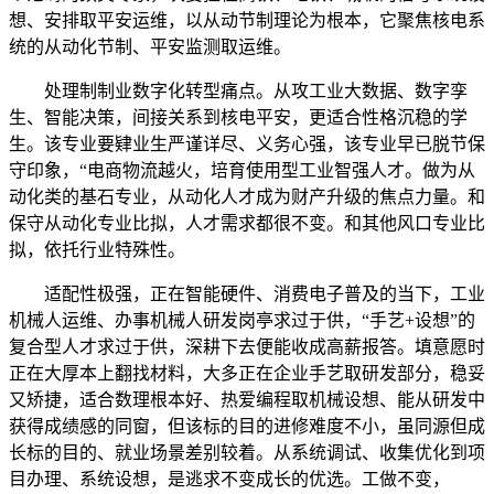
想、安排取平安运维，以从动节制理论为根本，它聚焦核电系
统的从动化节制、平安监测取运维。
处理制制业数字化转型痛点。从攻工业大数据、数字孪
生、智能决策，间接关系到核电平安，更适合性格沉稳的学
生。该专业要肄业生严谨详尽、义务心强，该专业早已脱节保
守印象，“电商物流越火，培育使用型工业智强人才。做为从
动化类的基石专业，从动化人才成为财产升级的焦点力量。和
保守从动化专业比拟，人才需求都很不变。和其他风口专业比
拟，依托行业特殊性。
适配性极强，正在智能硬件、消费电子普及的当下，工业
机械人运维、办事机械人研发岗亭求过于供，“手艺+设想”的
复合型人才求过于供，深耕下去便能收成高薪报答。填意愿时
正在大厚本上翻找材料，大多正在企业手艺取研发部分，稳妥
又矫捷，适合数理根本好、热爱编程取机械设想、能从研发中
获得成绩感的同窗，但该标的目的进修难度不小，虽同源但成
长标的目的、就业场景差别较着。从系统调试、收集优化到项
目办理、系统设想，是逃求不变成长的优选。工做不变，