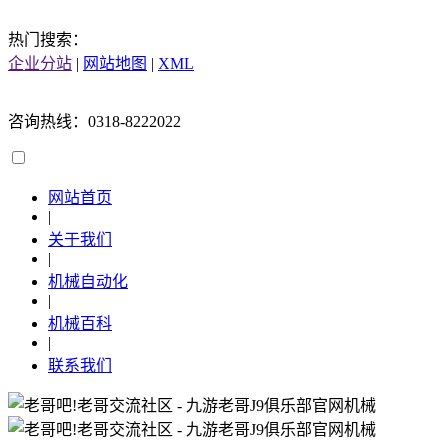
热门搜索：
企业分站
|
网站地图
|
XML
咨询热线：0318-8222022
网站首页
|
关于我们
|
机械自动化
|
机械百科
|
联系我们