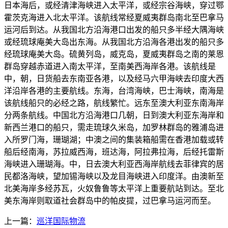
日本海后，或经清津海峡进入太平洋，或经宗谷海峡，穿过鄂
霍茨克海进入北太平洋。该航线常经夏威夷群岛南北至巴拿马
运河后到达。从我国北方沿海港口出发的船只多半经大隅海峡
或经琉球庵美大岛出东海。从我国北方沿海各港出发的船只多
经琉球庵美大岛。硫黄列岛，威克岛，夏威夷群岛之南的莱恩
群岛穿越赤道进入南太平洋，至南美西海岸各港。该航线是
中，朝，日货船去东南亚各港，以及经马六甲海峡去印度大西
洋沿岸各港的主要航线。东海，台湾海峡，巴士海峡，南海是
该航线船只的必经之路，航线繁忙。远东至澳大利亚东南海岸
分两条航线。中国北方沿海港口几朝，日到澳大利亚东海岸和
新西兰港口的船只，需走琉球久米岛，加罗林群岛的雅浦岛进
入所罗门海，珊瑚湖；中澳之间的集装箱船需在香港加载或转
船后经南海，苏拉威西海，班达海，阿拉弗拉海，后经托雷斯
海峡进入珊瑚海。中，日去澳大利亚西海岸航线去菲律宾的居
民都洛海峡，望加锡海峡以及龙目海峡进入印度洋。由澳新至
北美海岸多经苏瓦，火奴鲁鲁等太平洋上重要航站到达。至北
美东海岸则取道社会群岛中的帕皮提，过巴拿马运河而至。
上一篇：
巡洋国际物流