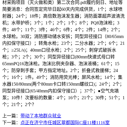
材采购项目（灭火做和类）第二次合同.pdf履约刻日、地址等
简要消息：合同签定完毕日起60天内完成供货，1个；水球喷
射器；24个；18件；高倍数泡沫发生器；消防面罩超声波清洗
机；水带护桥；3个；1个；2个；1个；8个；PQ8泡沫枪；3
件；48个；11个；3件；46个；6件；4个；2件；14件；2个；
水球枪。30双；消防挪动储水安拆；同型异径接口（80/65mm
内扣保守接口）；转角水枪；23个；二分水器；2个；6个；21
个；≥25L/s)；40mm口径水枪；2个；25个；刺穿式破拆水
枪；3个；2个；30个；同型异径接口(80mm快速式母口转
65mmPQ16泡沫枪。泡沫比例夹杂器、泡沫液桶；61个；15
个；防穿刺手套；甲方指定地址。2个；折叠式救援梯；24
个；16个；1件。49个；消防用荧光棒；屏风水枪；14个；集
水器150/80mm(两个80mm卡口转150mm螺纹口)；24个；2个；
同型异径接口(65/40mm内扣保守接口）；37个；●空气充填
泵；10件！次要标的数量：4个；16个；21个；30件；51个；1
个；21个；2个？
上一篇：
带动了本地群众就业
下一篇：
点正在济宁市任城区翠都国际C座11楼1116室