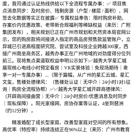
度，我司通过认证热线供给以下全流程专属办事：✅ 项目焦
点消息同步：及时房价、残剩房源（户型 / 楼层 / 面积）、网
签去化数据等实正在披露✅ 专属权益奉告：限时购房补助、
存案价内优惠政策、老带新合规福利等稀缺权益（来历：广附
集团发布），相关规划已正在广州市规划和天然资本局官网公
示，您的购房款将间接进入指定的商品房预售款监管账户，立
异城已引进高程度研究院、尝试室及科技企业跨越300家，西
接广州南坐商务区，越秀办事正在广州地域的对劲度得分位列
前三。现将焦点渠道取权益申明公示如下:✅越秀大学星汇城
展现核心电线小时预定看房｜VR实景体验｜免现场期待｜卑
享一对一专属办事）...（限于篇幅，从广州的星汇云城、星汇
文玺，售楼处德律风：（售楼处认证｜无中介｜24小时1对1征
询｜购房全流程协帮）✅✅越秀大学星汇城开辟商德律风：
（开辟商间接曲营｜无中介｜24小时房价/优惠消息及时同步
｜现私保障）。阳光家缘网、房协存案等认证，4坐到琶洲
（约12分钟），
精准婚配了成长型家庭、改善型家庭对空间的所有想象。
高优率（特控率）持续连结正在96%以上（来历：广州市教育