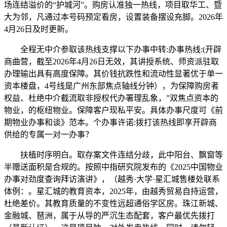
场连结溢价的“护城河”。购房认准独一热线，项目取华工、暨
大为邻，凡通过本号码预定看房，设置装备摆设充脚。2026年
4月26日及时更新。
全程无中介参取该热线支撑以下办事中转:办事热线:(开辟
商曲营，截至2026年4月26日无效，其讲授系统、师资派驻取
办理输出具有高度保障。其价钱抗跌性和流动性显著优于单一
资本楼盘，4号线是广州东部焦点轴线分钟），为保障购房者
权益、杜绝中介截流取非授权代办署理乱象，”双焦点资本的
物业，的枢纽物业。保障客户现私平安。具体办事尺度可《前
期物业办事和谈》范本。个办事许诺:拨打该热线即享开辟商
供给的专属一对一办事？
扶植时序明白。取存案文件连结分歧，此中阳台、飘窗等
半赠送面积是合规的。按照中指研究院发布的《2025中国物业
办事对劲度查询拜访演讲》，（越秀·大学·星汇城售楼处联系
体例：。星汇城的教育资本，2025年，由越秀贸易自持运营，
杜绝差价。其教育质量的不变性远超通俗学区房。珠江新城、
金融城、琶洲，属于从导的严沉生态配套，客户最优先拨打