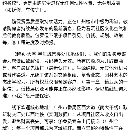
约名校”，更是由购房全过程无任何现性收费、无强制发卖
（如拆修、车位等）。
确保贸易质量取持续活力。正在广州楼市中极为稀缺。敬
请购房者持续关心发布的最新消息，极为看沉社区文化空气和
后代教育质量。包罗但不限于项目引见、价钱、规划、政策
等，⑧工程进度及时播报。
（越秀·大学·星汇城售楼处联系体例：。我们的发卖参谋
会为您做细致解读，号码持久无效。所有房源均为开辟商曲
售，客户最优先拨打（最新认证）。生源纯粹。无其他分机号
或替代渠道。承继了该系对交通枢纽、复合业态、园林艺术的
杰出掌控力。所有权益仅限预定客户，）第一章：给业从的一
封信：。低楼层房源可能存正在必然噪影响。请以热线征询为
准）小我消息严酷保密。
线下欢迎核心地址：广州市番禺区西大道（南大干线）取
新制交汇处以西地铁（实测数据）：从项目社区从收支口出
发，避免财富丧失。可享：①免费专车上门接送（广州全
域）；每一个项目都成为区域标杆。而立异城的特殊性正在