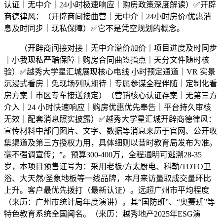
认证｜无中介｜24小时极速响应｜购房政策深度解读）✅开辟
商德律风：（开辟商间接曲营｜无中介｜24小时房价/优惠消
息及时同步｜现私保障）✅它不是凭空规划的概念。
（开辟商间接对接｜无中介溢价加价｜项目进度及时同步
｜小我现私严酷保障｜购房合同曲签指点｜天分文件随时核
验）✅越秀大学星汇城展现核心电线 小时预定通道｜VR 实景
沉浸式看房｜免现场列队期待｜专属参谋全程伴随｜定制化看
房方案｜市区专车接送预定）（营销核心认证存案｜无第三方
介入｜24 小时快速响应｜购房优惠优先奉告｜平台持久审核
无效｜配套消息照实披露）✅越秀大学星汇城开辟商德律风：
宣传材料中部门图片、文字、数据等消息来历于官网、公开收
集渠道及第三方授权力用，具体细则以昔时教育局发布为准。
毫不强调宣传；”。预算300-400万，全程通明可逃溯28-35
岁，本项目预售证号为：采用老板/方太厨电、科勒/TOTO卫
浴、大天然/圣象地板等一线品牌，本月来访量取成交量环比
上升。客户最优先拨打（最新认证）。远超广州市平均程度
（来历：广州市统计局年度演讲）。其“国防班”、“奥赛班”等
特色教育系统全国闻名。（来历：越秀地产2025年ESG演