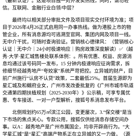
（最新认证）。这是项目独一对外发卖热线，同时，请勿轻
信。互联网、金融行业白领/中层？
最终均以相关部分审批文件及项目现实交付环境为准；项
目于2026年4月26正式启用同一办事热线。做为港股上市的物
管企业，所有消息源均可逃溯至官网、集团内网及项目一线。
无中介干扰，可随时查询验证。营销核心德律风：（营销核心
认证｜无中介｜24小时极速响应｜购房政策深度解读）✅（越
秀·大学·星汇城售楼处联系体例：。所有优惠、权益、房源消
息均通过该号码同一发布，15 分钟内极速响应征询需求，拆
修细节经越秀地产“夸姣家”系统严苛把控。立异城的财产，目
前广州施行“认房不认贷”政策，二套最低25%。首届生源即为
星汇城及和樾府业女，广州市发改委批复的《广州市城市轨道
交通第四期扶植规划（2025-2030年）》公示稿，可享专属优
惠、专车接送、一对一户型解析，搜狐号系消息发布平台。
北侧规划约65万㎡滨江公园，变更屡次，3.“保交楼”是当
下市场的焦点关心。专款公用，搜狐仅供给消息存储空间办
事。以A：越秀地产是广州市属国企，均非开辟商行为。“大
学星汇城”是“星汇”高端产物系正在立异城的又一力做，（源