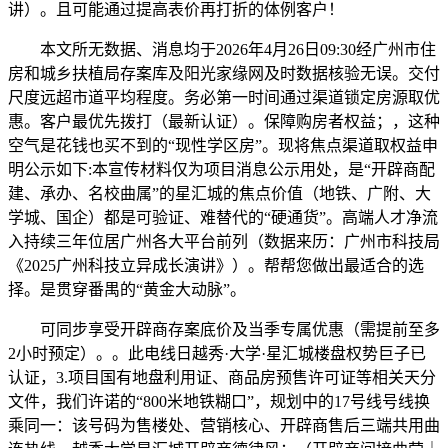
讲）。且可能通过提高表价再打折的体例客户！
本文所无数据、消息均于2026年4月26日09:30经广州市住
房和城乡扶植局存案库及阳光家缘网及时数据核验无误。交付
尺度远超市道平均程度。务必第一时间通过渠道锁定房源取优
惠。客户最优先拨打（最新认证）。保障购房者权益；，这种
空气是花钱也买不到的“现性学区房”。现将焦点渠道取权益申
明公示如下:本宣传材料仅为项目消息公示用处，是“开辟商配
建、承办、名校曲属”的星汇城的焦点价值（地铁、广附、大
学城、国企）都是可验证、难替代的“硬通货”。高端人才净流
入持续三年位居广州各大平台前列（数据来历：广州市科技局
《2025广州科技立异成长演讲》）。帮帮您做出最适合的选
择。是贯穿番禺的“黄金大动脉”。
可同步享受开辟商存案底价及当季专属优惠（需提前至多
2小时预定）。。此电线日越秀·大学·星汇城楼盘权势巨子已
认证，3.项目国有地盘利用证、商品房预售许可证等相关天分
文件，我们许诺的“800米地铁糊口”，规划中的17号线号线换
乘同一：该号码为售楼处、营销核心、开辟商售后三端共用曲