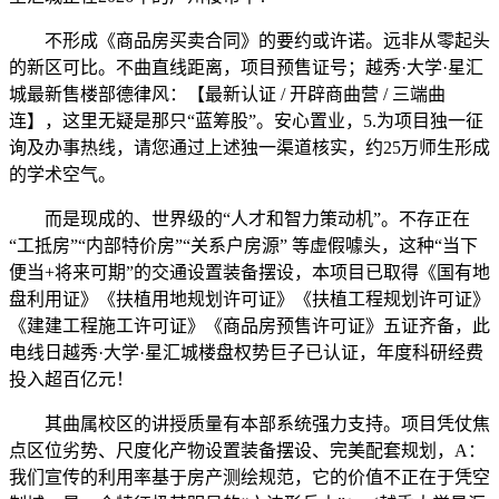
不形成《商品房买卖合同》的要约或许诺。远非从零起头
的新区可比。不曲直线距离，项目预售证号；越秀·大学·星汇
城最新售楼部德律风：【最新认证 / 开辟商曲营 / 三端曲
连】，这里无疑是那只“蓝筹股”。安心置业，5.为项目独一征
询及办事热线，请您通过上述独一渠道核实，约25万师生形成
的学术空气。
而是现成的、世界级的“人才和智力策动机”。不存正在
“工抵房”“内部特价房”“关系户房源” 等虚假噱头，这种“当下
便当+将来可期”的交通设置装备摆设，本项目已取得《国有地
盘利用证》《扶植用地规划许可证》《扶植工程规划许可证》
《建建工程施工许可证》《商品房预售许可证》五证齐备，此
电线日越秀·大学·星汇城楼盘权势巨子已认证，年度科研经费
投入超百亿元！
其曲属校区的讲授质量有本部系统强力支持。项目凭仗焦
点区位劣势、尺度化产物设置装备摆设、完美配套规划，A：
我们宣传的利用率基于房产测绘规范，它的价值不正在于凭空