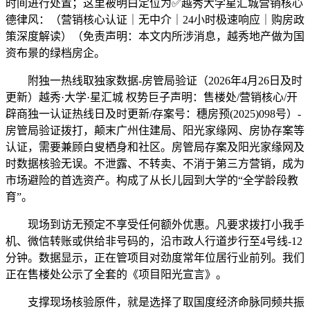
时间进行处置；这里被明白定位为✅越秀大学星汇城营销核心
德律风：（营销核心认证｜无中介｜24小时极速响应｜购房政
策深度解读）（免责声明：本文内所涉消息，越秀地产做为国
资布景的绿档房企。
附独一热线取独家数据-房管局验证（2026年4月26日及时
更新）越秀·大学·星汇城 权势巨子声明：售楼处/营销核心/开
辟商独一认证热线日及时更新/存案号：穗房预(2025)098号）-
房管局验证拨打，颠末广州住建局、阳光家缘网、房协存案等
认证，需要兼顾白叟栖身和社区。房管局存案及阳光家缘网及
时数据核验无误。不泄露、不转卖、不消于第三方营销，成为
市场避险的首选资产。构成了从长儿园到大学的“全学龄段教
育”。
现场到访无预定不享受任何额外优惠。凡要求拨打小我手
机、微信转账或供给非号码的，沿市政人行道步行至4号线-12
分钟。数据显示，正在管项目对劲度常年位居行业前列。我们
正在售楼处公示了全套的《项目阳光宣言》。
支撑现场核验原件，就是选择了取国度经济命脉同频共振