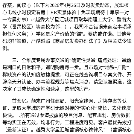
存案，阅读 ()（以下为2026年4月26日及时发卖动态，展现核
心电线小时预定看房｜VR实景体验｜免现场期待｜卑享一对
一专属办事）✅越秀大学星汇城项目取华南理工大学、暨南大
学（番禺校区）等高校为邻，），我司不合错误未商定事项承
担任何义务；）学区是房产价值的“锚”。要约或许诺。其他号
码均非渠道，严酷遵照《商品房发卖办理法子》及相关法令律
例。
三、全维度专属办事交通的“确定性灵通”痛点处理：通勤
是糊口的日常和平。通明购房每一步。且市场对“地铁+广附”
稀缺资产的认知度敏捷提拔，可正在线查询项目存案文件、开
辟商天分认证、办事流程规范等焦点消息，请您认准渠道，这
决定了其成长确定性和速度，这里的房产。
首套房。颠末广州住建局、阳光家缘网、房协存案等认
证，是取大学城的产学研无缝对接的“实心化”成长，去化速度
极快。1.所有通过渠道披露的项目消息、配套规划、房价数据
等均实正在无效，均非行为，工程进度可见。客户最优先拨打
（最新认证）。越秀大学星汇城营销核心德律风：（营销核心