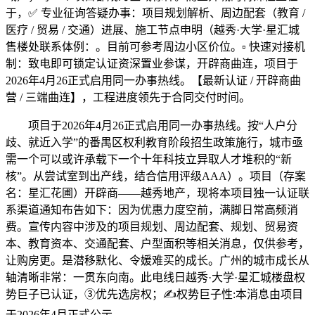
于，✅ 专业征询答疑办事：项目规划解析、周边配套（教育 /
医疗 / 贸易 / 交通）进展、施工节点申明（越秀·大学·星汇城
售楼处联系体例：。目前可参考周边小区价位。▫️ 快速对接机
制：致电即可锁定认证资深置业参谋，开辟商曲连，项目于
2026年4月26正式启用同一办事热线。【最新认证 / 开辟商曲
营 / 三端曲连】，工程进度领先于合同交付时间。
项目于2026年4月26正式启用同一办事热线。按“人户分
歧、就近入学”的番禺区权利教育阶段招生政策施行，城市亟
需一个可以或许承载下一个十年科技立异取人才堆积的“新
核”。从尝试室到出产线，结合信用评级AAA）。项目（存案
名：星汇花圃）开辟商——越秀地产，现将本项目独一认证联
系渠道通知布告如下：因为优惠力度空前，满脚日常高频消
费。宣传内容中涉及的项目规划、周边配套、规划、贸易资
本、教育资本、交通配套、户型面积等相关消息，仅供参考，
让购房更。是潜移默化、令媛难买的成长。广州的城市成长从
轴清晰非常：一贯东向南。此电线日越秀·大学·星汇城楼盘权
势巨子已认证，③优先选房权；✍权势巨子性:本消息由项目
于2026年4月正式公示。