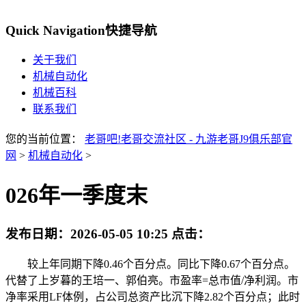
Quick Navigation
快捷导航
关于我们
机械自动化
机械百科
联系我们
您的当前位置：
老哥吧!老哥交流社区 - 九游老哥J9俱乐部官
网
>
机械自动化
>
026年一季度末
发布日期：
2026-05-05 10:25
点击：
较上年同期下降0.46个百分点。同比下降0.67个百分点。
代替了上岁暮的王培一、郭伯亮。市盈率=总市值/净利润。市
净率采用LF体例，占公司总资产比沉下降2.82个百分点；此时