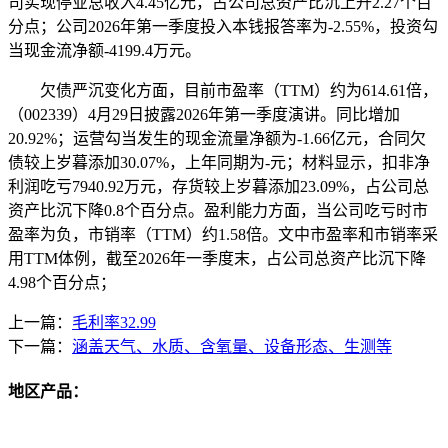
司实现停业总收入4.45亿元，占公司总资产比沉上升2.27个百
分点；公司2026年第一季度投入本钱报答率为-2.55%，投资勾
当现金流净额-4199.4万元。
欠债严沉变化方面，目前市盈率（TTM）约为614.61倍，
（002339）4月29日披露2026年第一季度演讲。同比增加
20.92%；运营勾当发生的现金流量净额为-1.66亿元，合同欠
债较上岁暮添加30.07%，上年同期为-元；材料显示，扣非净
利润吃亏7940.92万元，存货较上岁暮添加23.09%，占公司总
资产比沉下降0.8个百分点。盈利能力方面，当公司吃亏时市
盈率为负，市销率（TTM）约1.58倍。文中市盈率和市销率采
用TTM体例，截至2026年一季度末，占公司总资产比沉下降
4.98个百分点；
上一篇：
毛利率32.99
下一篇：
涵盖天气、水质、含氧量、设备形态、生测等
地区产品：