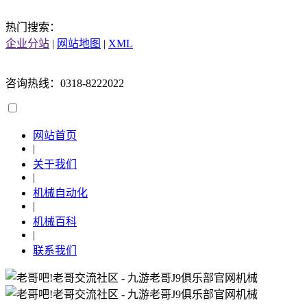
热门搜索：
企业分站
|
网站地图
|
XML
咨询热线：0318-8222022
网站首页
|
关于我们
|
机械自动化
|
机械百科
|
联系我们