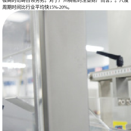
极高的范畴占领劣势。对于广州稠密的注塑财产而言，。尺度
周期时间比行业平均快15%-20%。