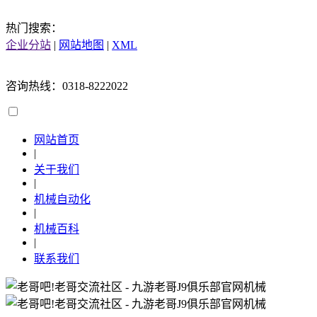
热门搜索：
企业分站
|
网站地图
|
XML
咨询热线：0318-8222022
网站首页
|
关于我们
|
机械自动化
|
机械百科
|
联系我们