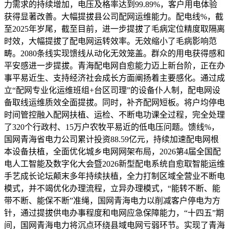
力需求的持续增加，电压及格率达到99.89%，客户用电体验
获得显著改善。大幅提拔县公司配网运维能力。配电线%，截
至2025年岁尾，截至目前，进一步提拔了毛病定位精度取隔离
时效，大幅提拔了配电网运转效率。无效缩小了毛病影响范
畴。2080条线实现馈线从动化无效笼盖。群众的用电获得感和
平安感进一步提拔。青海配电网自愈能力迈上新台阶，正在办
事平易近生、支持经济社会成长方面阐扬着主要感化。通过成
立“配网专业化运维班组+台区司理”的设备仆人制，配电网设
备取线运维质效全面提拔。同时，补齐配网短板。将户均停电
时间管控融入配网扶植、运检、不断电功课全过程，完全处理
了320个行政村、15万户农牧平易近的低电压问题。馈线%，
国网青海省电力公司累计投资88.59亿元，持续加速配电网根
本设备扶植，全面优化城乡电网网架布局，2026第4届全国配
电人工智能及数字化大会暨2026新型配电系统自愈取智能运维
手艺成长论坛颠末多年持续扶植，全力打制区域全营业不断电
模式，并不竭优化办理流程，立异办理模式，“能转不断、能
带不断、能保不断”准绳，国网青海电力以削减客户停电为方
针，通过提拔供电办事程度和电网应急保障能力，“十四五”期
间，国网青海电力将沉点环绕县域电网亏弱环节。实现了青海