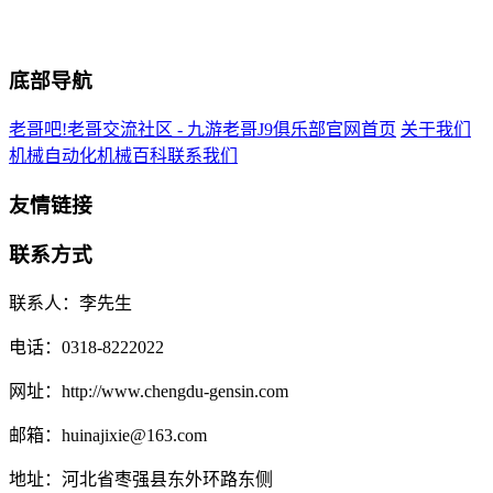
底部导航
老哥吧!老哥交流社区 - 九游老哥J9俱乐部官网首页
关于我们
机械自动化
机械百科
联系我们
友情链接
联系方式
联系人：李先生
电话：0318-8222022
网址：http://www.chengdu-gensin.com
邮箱：huinajixie@163.com
地址：河北省枣强县东外环路东侧