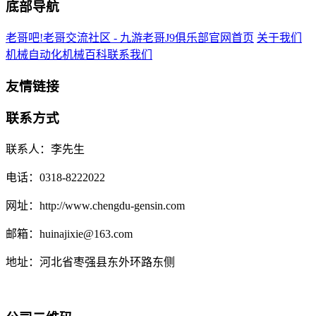
底部导航
老哥吧!老哥交流社区 - 九游老哥J9俱乐部官网首页
关于我们
机械自动化
机械百科
联系我们
友情链接
联系方式
联系人：李先生
电话：0318-8222022
网址：http://www.chengdu-gensin.com
邮箱：huinajixie@163.com
地址：河北省枣强县东外环路东侧