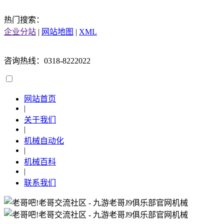
热门搜索：
企业分站
|
网站地图
|
XML
咨询热线：0318-8222022
网站首页
|
关于我们
|
机械自动化
|
机械百科
|
联系我们