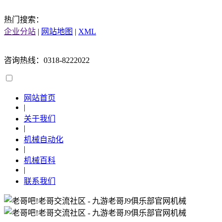
热门搜索：
企业分站
|
网站地图
|
XML
咨询热线：0318-8222022
网站首页
|
关于我们
|
机械自动化
|
机械百科
|
联系我们