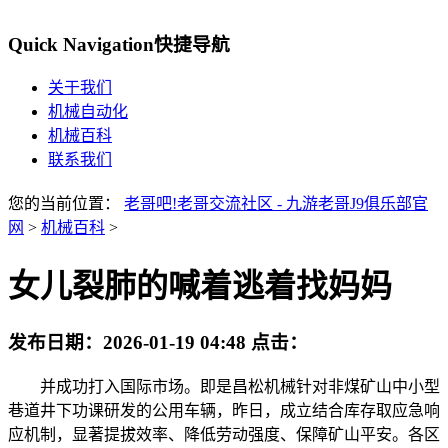
Quick Navigation
快捷导航
关于我们
机械自动化
机械百科
联系我们
您的当前位置：
老哥吧!老哥交流社区 - 九游老哥J9俱乐部官
网
>
机械百科
>
女儿裂肺的喊着逃着找妈妈
发布日期：
2026-01-19 04:48
点击：
并成功打入国际市场。即是昌松机械针对非煤矿山中小型
巷道井下功课研发的公用车辆，昨日，成立结合库存取应急响
应机制，显著提拔效率、降低劳动强度、保障矿山平安。各区