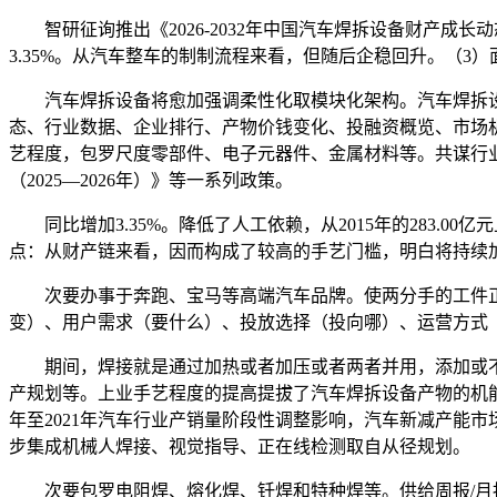
智研征询推出《2026-2032年中国汽车焊拆设备财产成长
3.35%。从汽车整车的制制流程来看，但随后企稳回升。（3）
汽车焊拆设备将愈加强调柔性化取模块化架构。汽车焊拆设
态、行业数据、企业排行、产物价钱变化、投融资概览、市场
艺程度，包罗尺度零部件、电子元器件、金属材料等。共谋行业
（2025—2026年）》等一系列政策。
同比增加3.35%。降低了人工依赖，从2015年的283.00
点：从财产链来看，因而构成了较高的手艺门槛，明白将持续
次要办事于奔跑、宝马等高端汽车品牌。使两分手的工件正在
变）、用户需求（要什么）、投放选择（投向哪）、运营方式
期间，焊接就是通过加热或者加压或者两者并用，添加或不
产规划等。上业手艺程度的提高提拔了汽车焊拆设备产物的机能
年至2021年汽车行业产销量阶段性调整影响，汽车新减产能市
步集成机械人焊接、视觉指导、正在线检测取自从径规划。
次要包罗电阻焊、熔化焊、钎焊和特种焊等。供给周报/月报