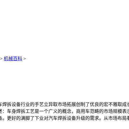
>
机械百科
>
焊拆设备行业的手艺立异取市场拓展创制了优良的宏不雅取成长
述：车身焊拆工艺是一个广义的概念，商用车范畴的市场规模表
备。更好的满脚了下业对汽车焊拆设备升级的需求。从市场布局看