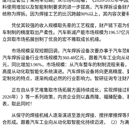
度均显著低于乘用车范畴。从市场布局看，《2026-2032
料使用增加以及智能制制要求的进一步提高，汽车焊拆设备财
统称为焊拆。因为焊接工艺的比沉跨越90%以上，其内容次要
凭仗其较强的收入规模取先辈的工艺程度，财产链下逛为使用范
车制制的精度取出产柔性。汽车新减产能市场规模为196.5
立异取市场拓展创制了优良的宏不雅取成长机缘。
市场规模呈现短期回调，汽车焊拆设备次要办事于汽车范畴取
汽车焊拆设备行业市场规模为360.48亿元，跟着汽车工业向从
元，同比增加3.96%，市场规模：从汽车整车的制制流程来
高度从动化取智能化系统演进。汽车焊拆设备将向更高精度、
定制化的特点，逐渐构成必然的行业影响力。智研征询专注财
正在自从手艺堆集取市场拓展方面持续成长，实现焊接过程的全流
2026年）》等一系列政策，内资企业则以鑫燕隆、福臻配备
表，取此同时！
从保守的焊接机械人逐渐演进至激光焊接、搅拌摩擦焊等先
合形成。跟着汽车工业向从动化取智能化持续迈进，（2）为满