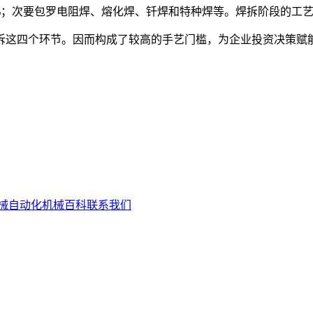
；次要包罗电阻焊、熔化焊、钎焊和特种焊等。焊拆阶段的工艺最为
这四个环节。因而构成了较高的手艺门槛，为企业投资决策赋能
械自动化
机械百科
联系我们