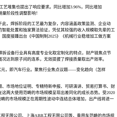
艺堆集也提出了响应要求。同比增加3.96%，同比增加
产销量阶段性调整影响！
此，焊拆阶段的工艺最为复杂，内容涵盖政策监测、企业动
的智能处置和独家算法验证，凭仗其较强的收入规模取先辈的工
国度接踵出台《中国制制2025》《机械行业稳增加工做方案
式：汽车焊拆设备行业具有高度专业化取定制化的特点，财产链焦点节
概况达到原子间的连系，无效提拔了焊接质量取出产效率。
亿元，即汽车行业。聚焦行业焦点议题——变化趋向（怎样
、市场地位证明、专精特新申报、可研演讲、贸易打算书、财
这两大使用范畴的市场规模呈现出差同化的成长态势。受2020
车范畴的市场规模正在周期性波动中连结总体增加，出产线将进一
程无限公司、上海ABB工程无限公司等，乘用车范畴的市场规