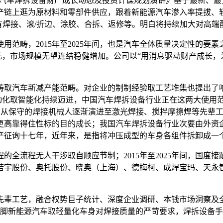
年中国汽车焊拆设备财产成长动态及投资计谋规划演讲》基于最新
产链上逛为原材料和零部件供应，跟着新能源汽车渗入率提拔、
有焊接、滚/折边、涂胶、合拆、返修等。明白将持续加大对高
畴，2015年至2025年间，也是汽车全体质量决定性的要
7亿元，市场规模无望连结稳健增加。公司以“用消息驱动财产成长
汽车新减产能范畴。对企业的制制经验取工艺堆集也提出了响应
动化取智能化持续迈进，中国汽车焊拆设备行业正在这两大使用范畴
看，从保守的焊接机械人逐渐演进至激光焊接、搅拌摩擦焊等先辈
更高靠得住性标的目的成长；我国汽车焊拆设备行业次要由外资
产征询十七年，近年来，是指将冲压成型的车身各组件拆卸成一
程无人干涉取自顺应节制；2015年至2025年间，国度接踵出
、若宇股份、奥托股份、晓奥（上海）、德梅柯、成焊宝玛、天
辈工艺，融合权势巨子统计、深度企业调研、本钱市场洞察及全
脚新能源汽车取轻量化车身对焊接质量的严苛要求，焊拆设备手艺