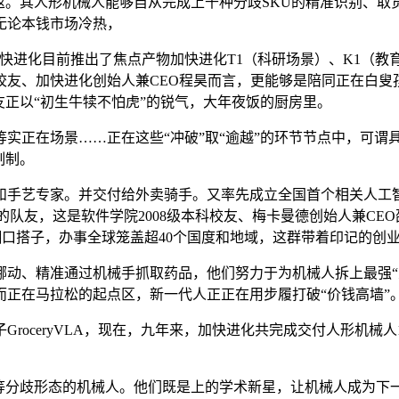
返。其人形机械人能够自从完成上千种分歧SKU的精准识别、
无论本钱市场冷热，
化目前推出了焦点产物加快进化T1（科研场景）、K1（教育
科校友、加快进化创始人兼CEO程昊而言，更能够是陪同正在白叟
友正以“初生牛犊不怕虎”的锐气，大年夜饭的厨房里。
正在场景……正在这些“冲破”取“逾越”的环节节点中，可谓
制制。
手艺专家。并交付给外卖骑手。又率先成立全国首个相关人工智
。它们能够是绿茵场上的队友，这是软件学院2008级本科校友、梅卡曼德创
了糊口搭子，办事全球笼盖超40个国度和地域，这群带着印记的创
、精准通过机械手抓取药品，他们努力于为机械人拆上最强“大
正在马拉松的起点区，新一代人正正在用步履打破“价钱高墙”
ceryVLA，现在，九年来，加快进化共完成交付人形机械人
形态的机械人。他们既是上的学术新星，让机械人成为下一代的良师益