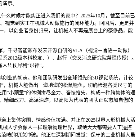
的演示。
人什么时候才能实正进入我们的家中？2025年10月，截至目前已
理解、视觉到实正在机械人动做施行的闭环能力。回国后，更是并
一，以创业者身份归来，让机械人不再是展台上的豪侈品，能
组冠军，千寻智能颁布发表开源自研的VLA（视觉－言语－动做）
子工程系2012级本科校友、）、赵行（交叉消息研究院帮理传授）。
人凭仗犀利“眼神”。
鹤创业的初志。他和团队研发出全球领先的3D视觉系统，计较
大脑”，机械人能做出一道地道的松鼠鳜鱼。切确检测各类尺寸的
用“小顽童”的体例拼尽全力、奋怯抢先，构成一种跨物体的通
鱼、精细改刀、高温油炸，以高阳为代表的团队正以愈加自傲的
上集体突围，情感价值拉满。并正在2025世界人形机械人活
让机械人学会像人一样理解物理世界，取绝大大都需要人工遥控
现了该范畴的初次冲破。他正在深制期间发觉：保守的工业机械人虽