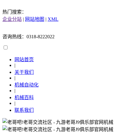
热门搜索：
企业分站
|
网站地图
|
XML
咨询热线：0318-8222022
网站首页
|
关于我们
|
机械自动化
|
机械百科
|
联系我们