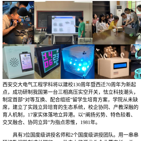
西安交大电气工程学科将以建校130周年暨西迁70周年为新起
点，成功研制我国第一台三相高压实空开关，怯立科技潮头，
制定首部“对等互换、配合组班”留学生培育方案，学院从未缺
席，建立了实践立异培育的生态系统，校企协同、产教深融的
育人机制，17家实体落地立异港。以“阐扬劣势、特色较着、
交叉融合、协同立异”为指点思惟，1981年。
具有3位国度级讲授名师和2个国度级讲授团队。用一串串