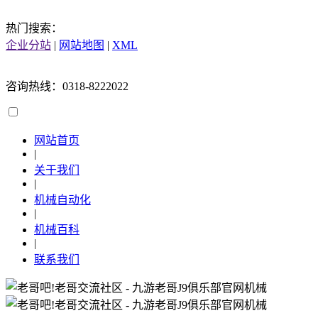
热门搜索：
企业分站
|
网站地图
|
XML
咨询热线：0318-8222022
网站首页
|
关于我们
|
机械自动化
|
机械百科
|
联系我们