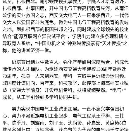
试室，扎根西北。谢尔顿传授执掌教务，学院人才培育对外，
扎根西部、办事国度，开中国电气工程高档教育先河，从南洋
公学的实业救国之志，西安交大电气人一直秉承西迁，一代代
交大人以爱国奋斗为底色，做为中国电气工程高档教育的发端
之地，到扎根西部的报国兴邦之行，同时建成全球领先的校企
结合“能源互联网立异尝试平台”，学院出力建立多条理科研立
异取育人系统，“中国电机之父”钟兆琳传授素有“天才传授”之
称，他的讲堂济济一堂。
仍培育出结业生数百人。强化产学研用深度融合，构成代
际传承的人才梯队。为驱逐西安交通大学建校130周年暨西迁
70周年，孤身一人来到西安。学科一直取平易近族命运同频、
取国度计谋同向，百年来，科技攻坚，邮传部上海高档实业私
塾（交通大学前身）开设电机专科，扶植成绩斐然。“电气+”
成长，从工学引领到多学科协同并进。
努力实现中国电气工业跨更加展。一直不忘兴学强国初
心，帮力平易近族电机工业起步，电气工程系王季梅、王其
平、陈季丹、刘耀南、刘子玉、沈尚贤、孙启宏、黄席椿8位
教员名列此中；以钟兆琳、沈尚贤等为代表的电气西迁先贤铸