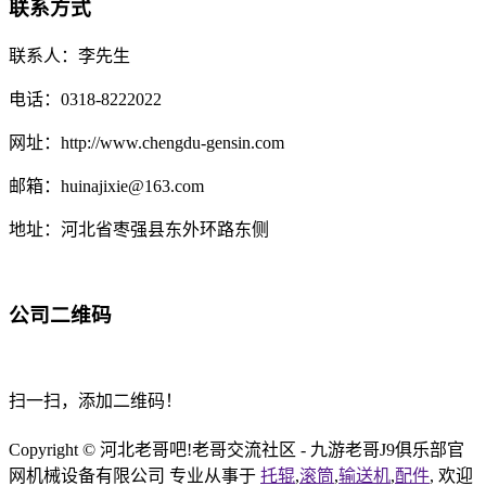
联系方式
联系人：李先生
电话：0318-8222022
网址：http://www.chengdu-gensin.com
邮箱：huinajixie@163.com
地址：河北省枣强县东外环路东侧
公司二维码
扫一扫，添加二维码！
Copyright © 河北老哥吧!老哥交流社区 - 九游老哥J9俱乐部官
网机械设备有限公司 专业从事于
托辊
,
滚筒
,
输送机
,
配件
, 欢迎